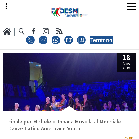
18
LA FEDERAZIONE
Nov
2019
AREA SPORT
AREA TECNICA
Finale per Michele e Johana Musella al Mondiale
Danze Latino Americane Youth
GARE