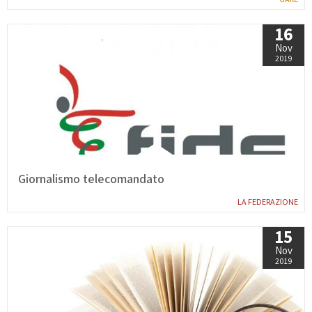
GARE
16
Nov
2019
Contatti
Discipline
Giornalismo telecomandato
Tesseramento
Territorio
LA FEDERAZIONE
15
Nov
Formazione
Albo Soci
2019