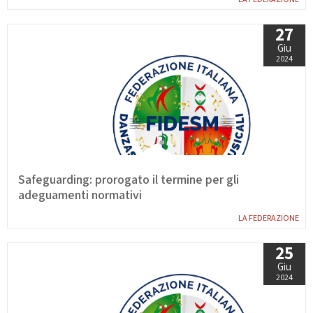
GARE
27
Giu
2024
Contatti
Discipline
Safeguarding: prorogato il termine per gli
Tesseramento
Territorio
adeguamenti normativi
LA FEDERAZIONE
25
Formazione
Albo Soci
Giu
2024