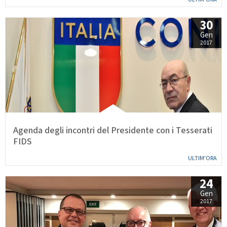
GARE
30
Gen
2017
Contatti
Discipline
Agenda degli incontri del Presidente con i Tesserati
Tesseramento
Territorio
FIDS
ULTIM'ORA
24
Formazione
Albo Soci
Gen
2017