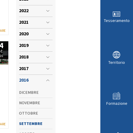
VISTI SPORTIVI
LE
2022
Tesseramento
2021
GARE
2020
4
2019
et
16
2018
Territorio
2017
2016
DICEMBRE
ARA
NOVEMBRE
Formazione
OTTOBRE
SETTEMBRE
GARE