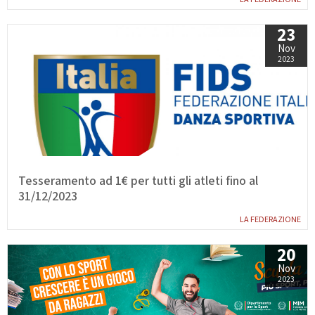
GARE
23
Nov
2023
Contatti
Discipline
Tesseramento ad 1€ per tutti gli atleti fino al
Tesseramento
Territorio
31/12/2023
LA FEDERAZIONE
20
Formazione
Albo Soci
Nov
2023