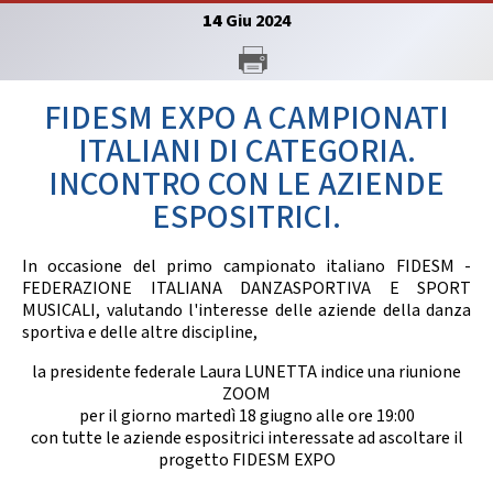
GARE
14
Giu
2024
FIDESM EXPO A CAMPIONATI
ITALIANI DI CATEGORIA.
INCONTRO CON LE AZIENDE
Contatti
Discipline
ESPOSITRICI.
In occasione del primo campionato italiano FIDESM -
FEDERAZIONE ITALIANA DANZASPORTIVA E SPORT
Tesseramento
Territorio
MUSICALI, valutando l'interesse delle aziende della danza
sportiva e delle altre discipline,
la presidente federale Laura LUNETTA indice una riunione
ZOOM
Formazione
Albo Soci
per il giorno martedì 18 giugno alle ore 19:00
con tutte le aziende espositrici interessate ad ascoltare il
progetto FIDESM EXPO