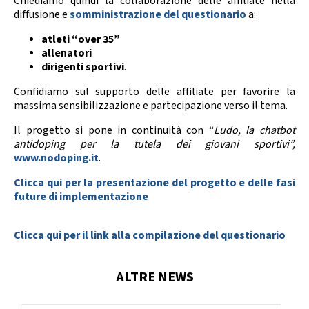
Chiediamo quindi la collaborazione delle affiliate nella
Calendario Gare
Media
diffusione e
somministrazione del questionario
a:
atleti “over 35”
allenatori
dirigenti sportivi
.
Confidiamo sul supporto delle affiliate per favorire la
massima sensibilizzazione e partecipazione verso il tema.
Il progetto si pone in continuità con “
Ludo, la chatbot
antidoping per la tutela dei giovani sportivi”,
www.nodoping.it
.
Clicca qui per la presentazione del progetto e delle fasi
future di implementazione
Clicca qui per il link alla compilazione del questionario
ALTRE NEWS