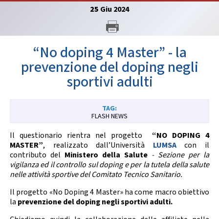
GARE
25
Giu
2024
“No doping 4 Master” - la
prevenzione del doping negli
sportivi adulti
Contatti
Discipline
FLASH NEWS
Tesseramento
Territorio
Il questionario rientra nel progetto
“NO DOPING 4
MASTER”
, realizzato dall’Università
LUMSA
con il
contributo del
Ministero della Salute
- Sezione per la
vigilanza ed il controllo sul doping e per la tutela della salute
nelle attività sportive del Comitato Tecnico Sanitario.
Formazione
Albo Soci
Il progetto «No Doping 4 Master» ha come macro obiettivo
la
prevenzione del doping negli sportivi adulti.