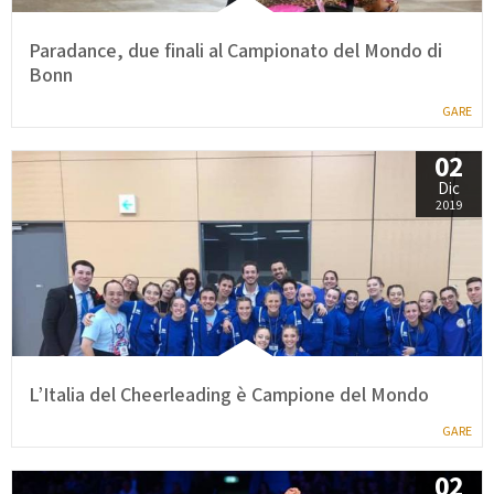
Paradance, due finali al Campionato del Mondo di
Bonn
GARE
02
Dic
2019
L’Italia del Cheerleading è Campione del Mondo
GARE
02