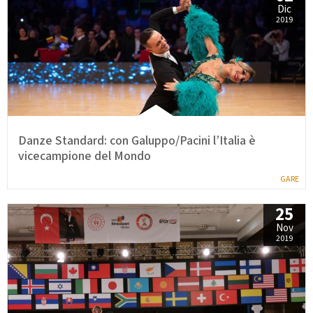
Dic
2019
Danze Standard: con Galuppo/Pacini l’Italia è
vicecampione del Mondo
GARE
25
Nov
2019