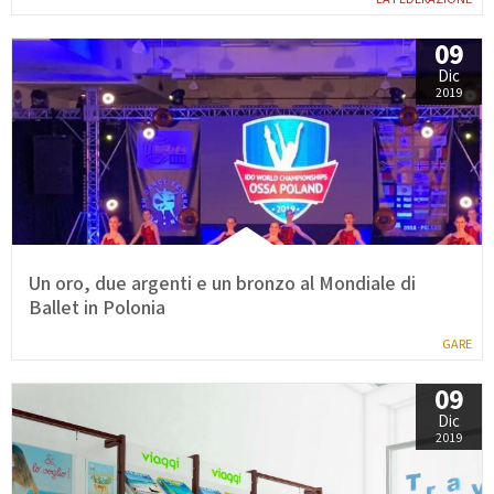
GARE
09
Dic
2019
Contatti
Discipline
Un oro, due argenti e un bronzo al Mondiale di
Tesseramento
Territorio
Ballet in Polonia
GARE
09
Formazione
Albo Soci
Dic
2019