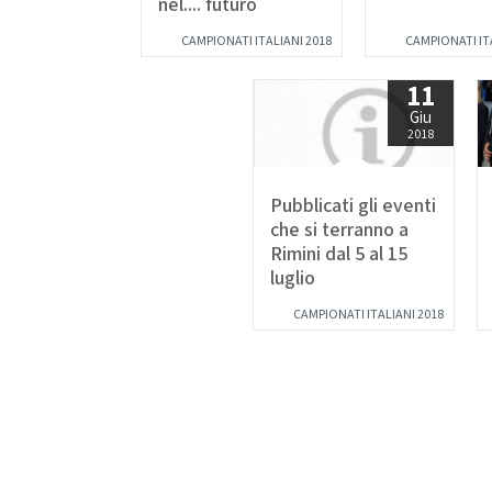
nel.... futuro
Da
CARTE FEDERALI E REGOLAMENTI
CAMPIONATI ITALIANI 2018
CAMPIONATI IT
Documenti Federali
Co
11
Regolamento dell'attività sportiva
Giu
DANZE
2018
TRASPARENZA
S
Albo Fornitori
Chor
Pubblicati gli eventi
Bandi di Gara
S
Bilanci
che si terranno a
Rimini dal 5 al 15
luglio
CONVENZIONI
DA
Riproduzione musicale Siae-Scf
CAMPIONATI ITALIANI 2018
Li
Finanziamenti Credito Sportivo
Assicurazione
Visite Medico Sportive FMSI
DA
Enti di Promozione
Lis
BENEMERENZE
Fo
Fru