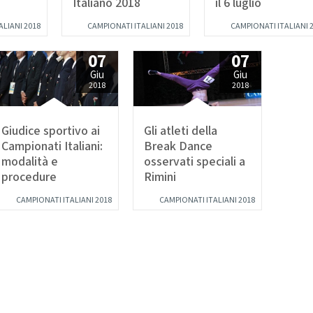
Italiano 2018
il 6 luglio
SETTORE TECNICO FEDERA
nze Orientali
Flamenco
ALIANI 2018
CAMPIONATI ITALIANI 2018
CAMPIONATI ITALIANI 
Il Settore
Tap Dance
Regolamento
untry Western
07
07
Struttura Regionale
Struttura Nazionale
Giu
Giu
 COREOGRAFICHE
2018
2018
News
Albo Tecnici
ynchro Dance
eographic Dance
Giudice sportivo ai
Gli atleti della
SETTORE ARBITRALE
how Freestyle
Campionati Italiani:
Break Dance
Show
Il Settore
modalità e
osservati speciali a
Regolamento
procedure
Rimini
NZE NAZIONALI
Struttura
Moduli e Manuali
CAMPIONATI ITALIANI 2018
CAMPIONATI ITALIANI 2018
scio Unificato
Ballo da Sala
ALBO TECNICI/UFFICIALI DI G
NZE REGIONALI
News
Albo Ufficiali di Gara
cio Tradizionale
lk Romagnolo
SALUTE E ANTIDOPING
sta Romagnola