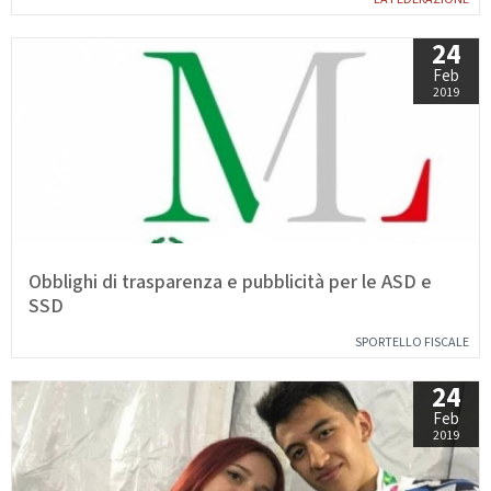
GARE
24
Feb
2019
Contatti
Discipline
Obblighi di trasparenza e pubblicità per le ASD e
Tesseramento
Territorio
SSD
SPORTELLO FISCALE
24
Formazione
Albo Soci
Feb
2019