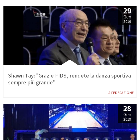
29
Gen
2019
Shawn Tay: "Grazie FIDS, rendete la danza sportiva
sempre più grande”
LA FEDERAZIONE
28
Gen
2019