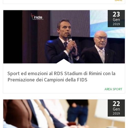
GARE
23
Gen
2019
Contatti
Discipline
Sport ed emozioni al RDS Stadium di Rimini con la
Tesseramento
Territorio
Premiazione dei Campioni della FIDS
AREA SPORT
22
Formazione
Albo Soci
Gen
2019