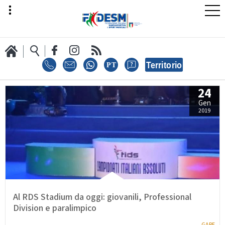
24
LA FEDERAZIONE
Gen
2019
AREA SPORT
AREA TECNICA
Al RDS Stadium da oggi: giovanili, Professional
Division e paralimpico
GARE