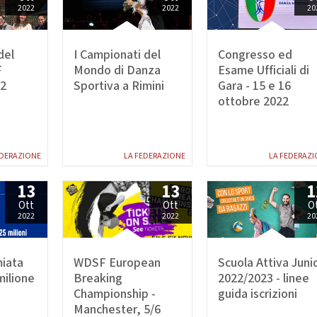
nze Filuzziane
2022
2022
20
TESTI TECNICI
E ACCADEMICHE
del
I Campionati del
Congresso ed
anza Classica
F
Mondo di Danza
Esame Ufficiali di
rn Contemporary
22
Sportiva a Rimini
Gara - 15 e 16
Jazz Dance
ottobre 2022
Show Dance
ET E POP DANCE
EDERAZIONE
LA FEDERAZIONE
LA FEDERAZI
Hip Hop
lectric Boogie
13
13
1
Break Dance
Ott
Ott
O
Street Show
2022
2022
20
Disco Dance
RE PARALIMPICO
iata
WDSF European
Scuola Attiva Juni
milione
Breaking
2022/2023 - linee
La Disciplina
Championship -
guida iscrizioni
Manchester, 5/6
E CHEERLEADING E