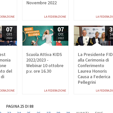
CHEERDANCE
Novembre 2022
La Disciplina
EDERAZIONE
LA FEDERAZIONE
LA FEDERAZI
07
07
3
Ott
Ott
S
2022
2022
20
est
Scuola Attiva KIDS
La Presidente FI
imonia
2022/2023 -
alla Cerimonia di
ione
Webinar 10 ottobre
Conferimento
to del
p.v. ore 16.30
Laurea Honoris
di
Causa a Federica
Pellegrini
EDERAZIONE
LA FEDERAZIONE
LA FEDERAZI
PAGINA 25 DI 88