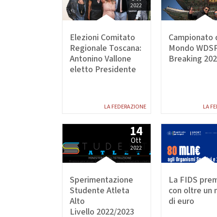
Da
2022
DIRIGENTI SPORTIVI
DANZ
UFFICIO STAMPA
Elezioni Comitato
Campionato 
D
Regionale Toscana:
Mondo WDS
Mode
GIUSTIZIA SPORTIVA
Antonino Vallone
Breaking 20
eletto Presidente
Decisioni
Regolamento
Componenti e recapiti
STRE
LA FEDERAZIONE
LA F
SAFEGUARDING
E
14
Policy
Ott
2022
LOGO E PATROCINIO
SETTO
Sperimentazione
La FIDS prem
CONTATTI
Studente Atleta
con oltre un 
Alto
di euro
ASSEMBLEA NAZIONALE
Livello 2022/2023
SETTOR