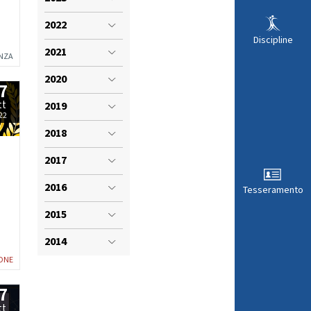
VISTI SPORTIVI
LE
2022
Discipline
2021
ENZA
2020
7
tt
2019
22
2018
2017
2016
Tesseramento
2015
ARA
2014
ONE
7
tt