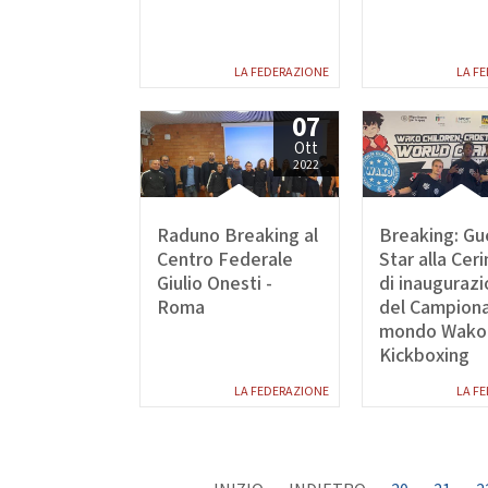
2021
2022
LA FEDERAZIONE
LA F
07
Ott
2022
Raduno Breaking al
Breaking: Gu
Centro Federale
Star alla Cer
Giulio Onesti -
di inauguraz
Roma
del Campiona
mondo Wako 
Kickboxing
LA FEDERAZIONE
LA F