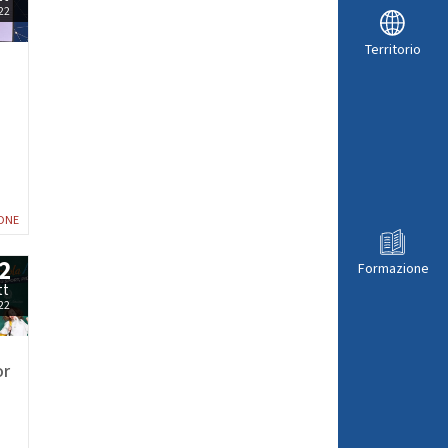
22
Territorio
ONE
2
Formazione
tt
22
or