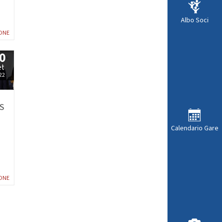
Albo Soci
ONE
0
et
22
DS
Calendario Gare
ONE