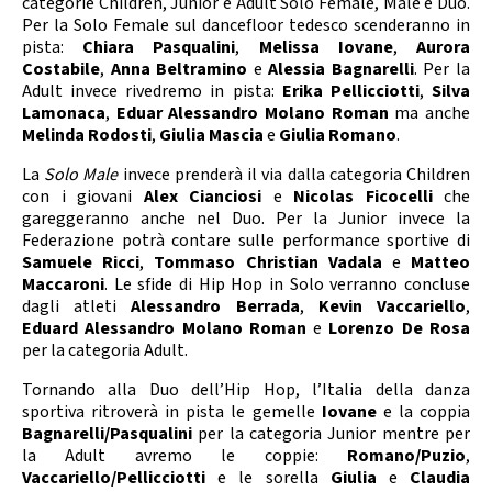
categorie Children, Junior e Adult Solo Female, Male e Duo.
Per la Solo Female sul dancefloor tedesco scenderanno in
pista:
Chiara Pasqualini
,
Melissa Iovane
,
Aurora
Costabile
,
Anna Beltramino
e
Alessia Bagnarelli
. Per la
Adult invece rivedremo in pista:
Erika Pellicciotti
,
Silva
Lamonaca
,
Eduar Alessandro Molano Roman
ma anche
Melinda Rodosti
,
Giulia Mascia
e
Giulia Romano
.
La
Solo Male
invece prenderà il via dalla categoria Children
con i giovani
Alex Cianciosi
e
Nicolas Ficocelli
che
gareggeranno anche nel Duo. Per la Junior invece la
Federazione potrà contare sulle performance sportive di
Samuele Ricci
,
Tommaso Christian Vadala
e
Matteo
Maccaroni
. Le sfide di Hip Hop in Solo verranno concluse
dagli atleti
Alessandro Berrada
,
Kevin
Vaccariello
,
Eduard Alessandro Molano Roman
e
Lorenzo De Rosa
per la categoria Adult.
Tornando alla Duo dell’Hip Hop, l’Italia della danza
sportiva ritroverà in pista le gemelle
Iovane
e la coppia
Bagnarelli/Pasqualini
per la categoria Junior mentre per
la Adult avremo le coppie:
Romano/Puzio
,
Vaccariello/Pellicciotti
e le sorella
Giulia
e
Claudia