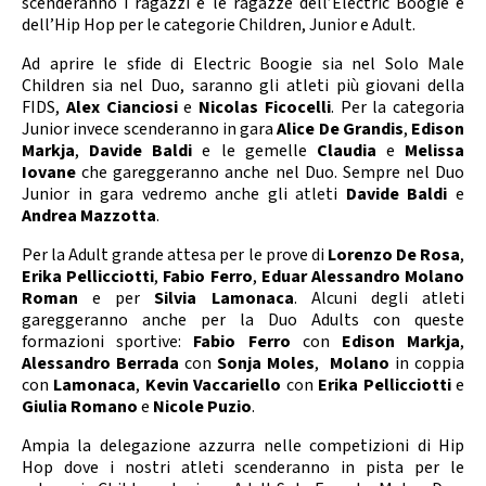
scenderanno i ragazzi e le ragazze dell’Electric Boogie e
Calendario Gare
Media
dell’Hip Hop per le categorie Children, Junior e Adult.
Ad aprire le sfide di Electric Boogie sia nel Solo Male
Children sia nel Duo, saranno gli atleti più giovani della
FIDS,
Alex
Cianciosi
e
Nicolas Ficocelli
. Per la categoria
Junior invece scenderanno in gara
Alice De Grandis
,
Edison
Markja
,
Davide Baldi
e le gemelle
Claudia
e
Melissa
Iovane
che gareggeranno anche nel Duo. Sempre nel Duo
Junior in gara vedremo anche gli atleti
Davide Baldi
e
Andrea Mazzotta
.
Per la Adult grande attesa per le prove di
Lorenzo De Rosa
,
Erika Pellicciotti
,
Fabio Ferro
,
Eduar Alessandro Molano
Roman
e per
Silvia Lamonaca
. Alcuni degli atleti
gareggeranno anche per la Duo Adults con queste
formazioni sportive:
Fabio Ferro
con
Edison Markja
,
Alessandro Berrada
con
Sonja Moles
,
Molano
in coppia
con
Lamonaca
,
Kevin Vaccariello
con
Erika Pellicciotti
e
Giulia Romano
e
Nicole Puzio
.
Ampia la delegazione azzurra nelle competizioni di Hip
Hop dove i nostri atleti scenderanno in pista per le