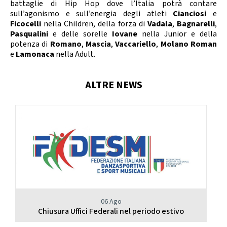
battaglie di Hip Hop dove l’Italia potrà contare
sull’agonismo e sull’energia degli atleti
Cianciosi
e
Ficocelli
nella Children, della forza di
Vadala
,
Bagnarelli
,
Pasqualini
e delle sorelle
Iovane
nella Junior e della
potenza di
Romano
,
Mascia
,
Vaccariello
,
Molano Roman
e
Lamonaca
nella Adult.
ALTRE NEWS
06 Ago
Chiusura Uffici Federali nel periodo estivo