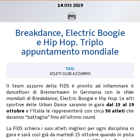
GARE
14
Ott
2019
Breakdance, Electric Boogie
e Hip Hop. Triplo
appuntamento mondiale
Contatti
Discipline
ATLETI CLUB AZZURRO
Tesseramento
Territorio
Il team azzurro della FIDS è pronto ad infiammare il
dancefloor di Bremerhaven in Germania con le sfide
mondiali di Breakdance, Electric Boogie e Hip Hop. Le arti
sportive delle Urban Dance saranno in gara
dal 15 al 19
ottobre
e l’Italia le rappresenterà con circa
50 atleti
che
Formazione
Albo Soci
daranno “battaglia” fino all’ultimo round.
La FIDS schiera i suoi atleti migliori per ogni disciplina in
gara e sarà così già da martedì 15 ottobre quando in pista