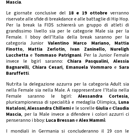
Mascia
.
Le giornate conclusive del
18 e 19 ottobre
verranno
riservate alle sfide di breakdance e alle battaglie di Hip Hop.
Per la break la FIDS schiererà un gruppo di atleti di
grandissimo livello sia per le categorie Male sia per la
Female. I bboy dell’Italia della break saranno per la
categoria Junior
Valentino Marco Mariano
,
Mattia
Finotto
,
Mattia Zerlotin
,
Ivan Zaninello
,
Nureligh
Lucchetta
e
Tommaso Patrignani
. Per la Junior Female
invece le bgirl saranno:
Chiara Pasqualini
,
Alessia
Bagnarelli
,
Chiara Cesari
,
Emanuela Vommaro
e
Sara
Baruffetti
.
Nutrita la delegazione azzurra per la categoria Adult sia
nella Female sia nella Male. A rappresentare l’Italia nella
Female saranno le bgirl:
Alessandra Cortesia
,
pluricampionessa di specialità e medaglia Olimpica,
Luna
Nataloni
,
Alessandra Chillemi
e le sorelle
Giulia
e
Claudia
Mascia
, per la Male invece a difendere i colori azzurri ci
penseranno i bboy:
Luca Bressan
e
Alex Mammì
.
I mondiali in Germania si concluderanno il 19 con le