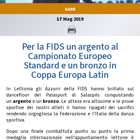
GARE
GARE
17
Mag
2019
Per la FIDS un argento al
Campionato Europeo
Contatti
Discipline
Standard e un bronzo in
Coppa Europa Latin
Tesseramento
Territorio
In Lettonia gli Azzurri della FIDS hanno brillato sul
dancefloor del Palasport di Salaspils conquistando
un
argento
e un
bronzo
. Le attese era altissime e le prove
sportive dei nostri atleti li hanno ripagati dei sacrifici
rendendo orgogliosa la Federazione e l’Italia della danza
Formazione
Albo Soci
sportiva.
Dopo una finale combattuta punto su punto la prima
medaglia internazionale nell’appuntamento lettone è