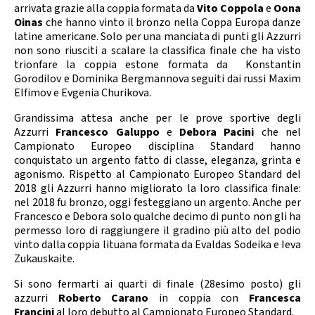
Calendario Gare
Media
arrivata grazie alla coppia formata da
Vito Coppola
e
Oona
Oinas
che hanno vinto il bronzo nella Coppa Europa danze
latine americane. Solo per una manciata di punti gli Azzurri
non sono riusciti a scalare la classifica finale che ha visto
trionfare la coppia estone formata da Konstantin
Gorodilov e Dominika Bergmannova seguiti dai russi Maxim
Elfimov e Evgenia Churikova.
Grandissima attesa anche per le prove sportive degli
Azzurri
Francesco Galuppo
e
Debora Pacini
che nel
Campionato Europeo disciplina Standard hanno
conquistato un argento fatto di classe, eleganza, grinta e
agonismo. Rispetto al Campionato Europeo Standard del
2018 gli Azzurri hanno migliorato la loro classifica finale:
nel 2018 fu bronzo, oggi festeggiano un argento. Anche per
Francesco e Debora solo qualche decimo di punto non gli ha
permesso loro di raggiungere il gradino più alto del podio
vinto dalla coppia lituana formata da Evaldas Sodeika e Ieva
Zukauskaite.
Si sono fermarti ai quarti di finale (28esimo posto) gli
azzurri
Roberto Carano
in coppia con
Francesca
Francini
al loro debutto al Campionato Europeo Standard.