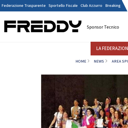
Federazione Trasparente
Sportello Fiscale
Club Azzurro
Breaking
Tesseramen
Contatti
Sponsor Tecnico
Discipline
LA FEDERAZIONE
A
LA FEDERAZIO
HOME
NEWS
AREA SP
DANZE
STRUTTURA
Il Presidente
La
Consiglio Federale
Soci Onorari
Revisori dei Conti
Commissione Federali Atleti
Commissione Federale Tecnici
Da
Segreteria Generale
D
CORPORATE