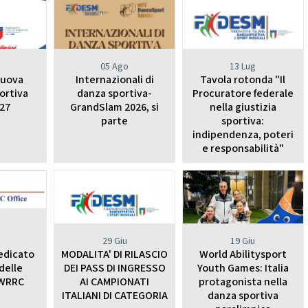
CHEERDANCE
La Disciplina
o
05 Ago
13 Lug
nuova
Internazionali di
Tavola rotonda "Il
ortiva
danza sportiva-
Procuratore federale
27
GrandSlam 2026, si
nella giustizia
parte
sportiva:
indipendenza, poteri
e responsabilità"
29 Giu
19 Giu
edicato
MODALITA' DI RILASCIO
World Abilitysport
 delle
DEI PASS DI INGRESSO
Youth Games: Italia
 WRRC
AI CAMPIONATI
protagonista nella
ITALIANI DI CATEGORIA
danza sportiva