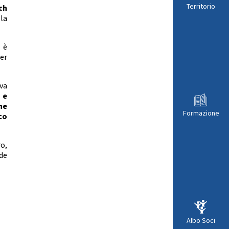
Territorio
ch
la
 è
er
iva
 e
ne
Formazione
co
ro,
de
Albo Soci