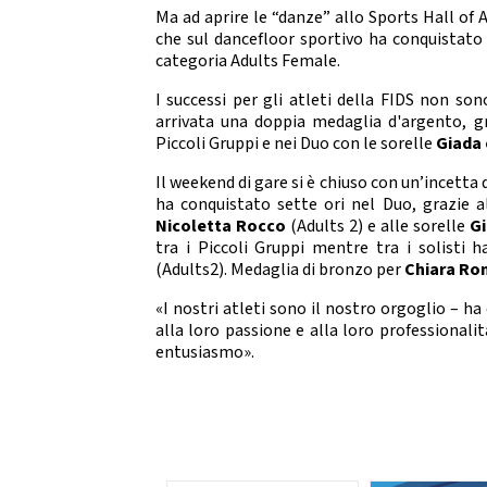
Da
Ma ad aprire le “danze” allo Sports Hall of 
DIRIGENTI SPORTIVI
che sul dancefloor sportivo ha conquistato
DANZ
categoria Adults Female.
UFFICIO STAMPA
D
I successi per gli atleti della FIDS non so
Mode
arrivata una doppia medaglia d'argento, gr
GIUSTIZIA SPORTIVA
Piccoli Gruppi e nei Duo con le sorelle
Giada 
Decisioni
Il weekend di gare si è chiuso con un’incetta 
Regolamento
ha conquistato sette ori nel Duo, grazie 
Componenti e recapiti
STRE
Nicoletta Rocco
(Adults 2) e alle sorelle
Gi
tra i Piccoli Gruppi mentre tra i solisti
SAFEGUARDING
(Adults2). Medaglia di bronzo per
Chiara
Ro
E
Policy
«I nostri atleti sono il nostro orgoglio – ha
alla loro passione e alla loro professional
LOGO E PATROCINIO
entusiasmo».
SETTO
CONTATTI
ASSEMBLEA NAZIONALE
SETTOR