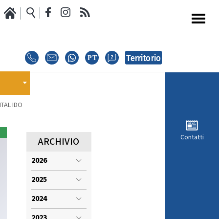
Media
Calendario Gare
oci
GARE
E
NTAL IDO
E
EVENTI
MODULISTICA RICHIESTA COMPETIZIONI
Contatti
ARCHIVIO
2026
ISCRIZIONE COMPETIZIONI
INTERNAZIONALI
2025
i
REGOLAMENTI E COMUNICAZIONI
2024
2023