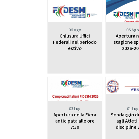
2021
2022
06 Ago
06 Ag
Chiusura Uffici
Apertura 
Federali nel periodo
stagione sp
estivo
2026-20
03 Lug
01 Lug
Apertura della Fiera
Sondaggio d
anticipata alle ore
agli Atleti
7:30
discipline