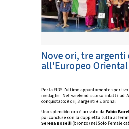
Da
CARTE FEDERALI E REGOLAMENTI
Documenti Federali
Co
Regolamento dell'attività sportiva
DANZE
TRASPARENZA
S
Albo Fornitori
Chor
Nove ori, tre argenti
Bandi di Gara
S
Bilanci
all'Europeo Oriental
CONVENZIONI
DA
Riproduzione musicale Siae-Scf
Li
Finanziamenti Credito Sportivo
Per la FIDS l’ultimo appuntamento sportivo c
Assicurazione
medaglie. Nel weekend scorso infatti ad 
Visite Medico Sportive FMSI
conquistato: 9 ori, 3 argenti e 2 bronzi.
DA
Enti di Promozione
Uno splendido oro è arrivato da
Fabio Borel
Lis
poi concluse con la doppietta tutta al femm
BENEMERENZE
Fo
Serena Boselli
(bronzo) nel Solo Female cat
Fru