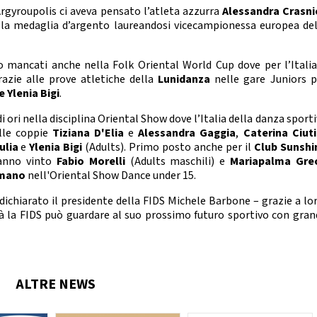
nze Filuzziane
Argyroupolis ci aveva pensato l’atleta azzurra
Alessandra Crasni
 la medaglia d’argento laureandosi vicecampionessa europea del
TESTI TECNICI
E ACCADEMICHE
anza Classica
no mancati anche nella Folk Oriental World Cup dove per l’Italia
rn Contemporary
azie alle prove atletiche della
Lunidanza
nelle gare Juniors p
Jazz Dance
e Ylenia Bigi
.
Show Dance
di ori nella disciplina Oriental Show dove l’Italia della danza sport
alle coppie
Tiziana D'Elia
e
Alessandra
Gaggia
,
Caterina Ciuti
ET E POP DANCE
ulia
e
Ylenia Bigi
(Adults). Primo posto anche per il
Club Sunshi
 hanno vinto
Fabio Morelli
(Adults maschili) e
Mariapalma Gre
Hip Hop
mano
nell'Oriental Show Dance under 15.
lectric Boogie
Break Dance
 dichiarato il presidente della FIDS Michele Barbone – grazie a lo
Street Show
ità la FIDS può guardare al suo prossimo futuro sportivo con gran
Disco Dance
RE PARALIMPICO
La Disciplina
ALTRE NEWS
E CHEERLEADING E