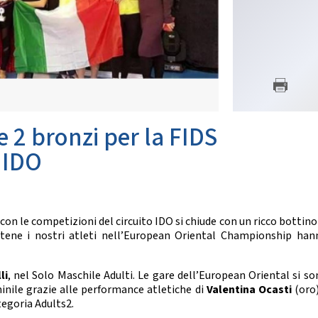
SETTORE TECNICO FEDERA
nze Orientali
Flamenco
Il Settore
Tap Dance
Regolamento
untry Western
Struttura Regionale
Struttura Nazionale
 COREOGRAFICHE
News
Albo Tecnici
ynchro Dance
eographic Dance
 e 2 bronzi per la FIDS
SETTORE ARBITRALE
how Freestyle
Show
 IDO
Il Settore
Regolamento
NZE NAZIONALI
Struttura
Moduli e Manuali
scio Unificato
on le competizioni del circuito IDO si chiude con un ricco bottino
Ballo da Sala
Atene i nostri atleti nell’European Oriental Championship han
ALBO TECNICI/UFFICIALI DI G
NZE REGIONALI
News
li
, nel Solo Maschile Adulti. Le gare dell’European Oriental si s
Albo Ufficiali di Gara
cio Tradizionale
inile grazie alle performance atletiche di
Valentina Ocasti
(oro)
lk Romagnolo
egoria Adults2.
SALUTE E ANTIDOPING
sta Romagnola