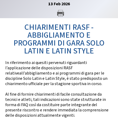
GARE
13
Feb
2026
CHIARIMENTI RASF -
ABBIGLIAMENTO E
PROGRAMMI DI GARA SOLO
Contatti
Discipline
LATIN E LATIN STYLE
In riferimento ai quesiti pervenuti riguardanti
l’applicazione delle disposizioni RASF
Tesseramento
Territorio
relativeall’abbigliamento e ai programmi di gara per le
discipline Solo Latin e Latin Style, è stato predisposto un
chiarimento ufficiale per la stagione sportiva in corso.
Al fine di fornire chiarimenti di facile consultazione da
Formazione
Albo Soci
tecnici e atleti, tali indicazioni sono state strutturate in
forma di FAQ così da costituire parte integrante del
presente riscontro e rendere immediata la comprensione
delle disposizioni attualmente vigenti.