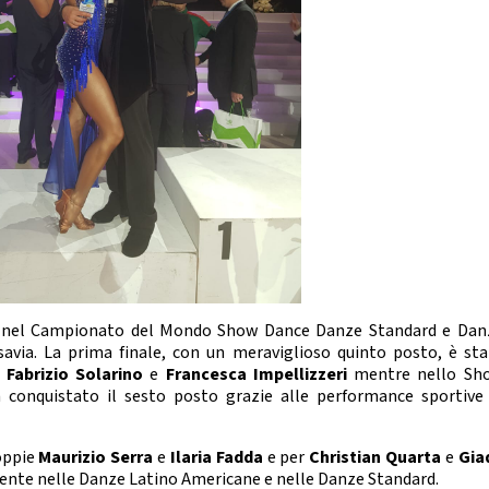
CHEERDANCE
La Disciplina
ali nel Campionato del Mondo Show Dance Danze Standard e Dan
avia. La prima finale, con un meraviglioso quinto posto, è sta
a
Fabrizio Solarino
e
Francesca
Impellizzeri
mentre nello Sh
conquistato il sesto posto grazie alle performance sportive 
coppie
Maurizio Serra
e
Ilaria Fadda
e per
Christian Quarta
e
Gia
ente nelle Danze Latino Americane e nelle Danze Standard.