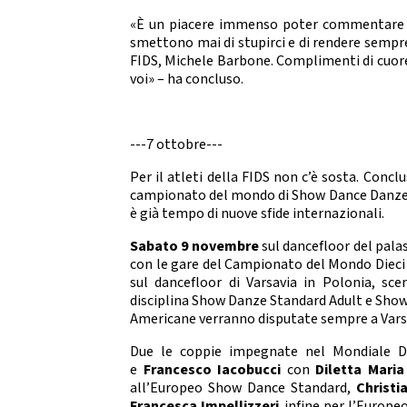
«È un piacere immenso poter commentare que
smettono mai di stupirci e di rendere sempre 
FIDS, Michele Barbone. Complimenti di cuore
voi» – ha concluso.
---7 ottobre---
Per il atleti della FIDS non c’è sosta. Conc
campionato del mondo di Show Dance Danze L
è già tempo di nuove sfide internazionali.
Sabato 9 novembre
sul dancefloor del pala
con le gare del Campionato del Mondo Dieci
sul dancefloor di Varsavia in Polonia, s
disciplina Show Danze Standard Adult e Sho
Americane verranno disputate sempre a Var
Due le coppie impegnate nel Mondiale D
e
Francesco Iacobucci
con
Diletta Maria
all’Europeo Show Dance Standard,
Christi
Francesca Impellizzeri
. infine per l’Europ