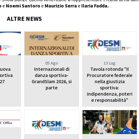
io
e
Noemi Santoro
e
Maurizio Serra
e
Ilaria Fadda.
ALTRE NEWS
o
05 Ago
13 Lug
nuova
Internazionali di
Tavola rotonda "Il
ortiva
danza sportiva-
Procuratore federale
27
GrandSlam 2026, si
nella giustizia
parte
sportiva:
indipendenza, poteri
e responsabilità"