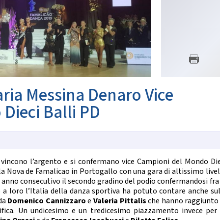
SETTORE TECNICO FEDERA
nze Orientali
Flamenco
Il Settore
Tap Dance
Regolamento
untry Western
Struttura Regionale
Struttura Nazionale
 COREOGRAFICHE
News
Albo Tecnici
ynchro Dance
eographic Dance
aria Messina Denaro Vice
SETTORE ARBITRALE
how Freestyle
Show
Dieci Balli PD
Il Settore
Regolamento
NZE NAZIONALI
Struttura
Moduli e Manuali
scio Unificato
Ballo da Sala
vincono l’argento e si confermano vice Campioni del Mondo Die
ALBO TECNICI/UFFICIALI DI G
ila Nova de Famalicao in Portogallo con una gara di altissimo live
NZE REGIONALI
News
 anno consecutivo il secondo gradino del podio confermandosi fra 
Albo Ufficiali di Gara
o a loro l’Italia della danza sportiva ha potuto contare anche sul
cio Tradizionale
 da
Domenico Cannizzaro
e
Valeria Pittalis
che hanno raggiunto 
lk Romagnolo
sifica. Un undicesimo e un tredicesimo piazzamento invece per 
SALUTE E ANTIDOPING
sta Romagnola