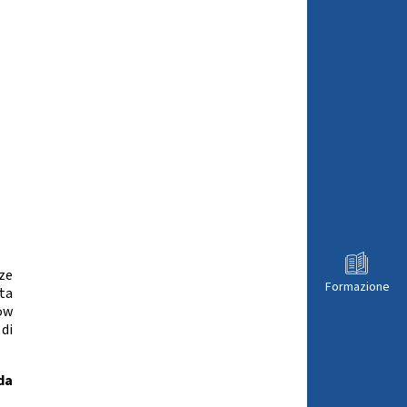
ze
Formazione
ta
ow
di
da