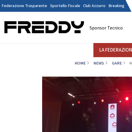
Federazione Trasparente
Sportello Fiscale
Club Azzurro
Breaking
Tesseramen
Contatti
Sponsor Tecnico
Discipline
LA FEDERAZIONE
A
LA FEDERAZIO
HOME
NEWS
GARE
M
DANZE
STRUTTURA
Il Presidente
La
Consiglio Federale
Soci Onorari
Revisori dei Conti
Commissione Federali Atleti
Commissione Federale Tecnici
Da
Segreteria Generale
D
CORPORATE