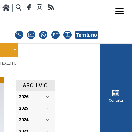
Media
Calendario Gare
oci
GARE
E
 BALLI PD
E
EVENTI
MODULISTICA RICHIESTA COMPETIZIONI
ARCHIVIO
2026
ISCRIZIONE COMPETIZIONI
Contatti
INTERNAZIONALI
2025
i
REGOLAMENTI E COMUNICAZIONI
2024
2023