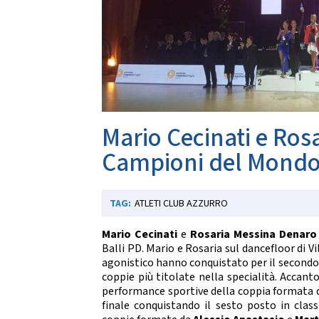
Da
CARTE FEDERALI E REGOLAMENTI
Documenti Federali
Co
Regolamento dell'attività sportiva
DANZE
TRASPARENZA
S
Albo Fornitori
Chor
Mario Cecinati e Ros
Bandi di Gara
S
Bilanci
Campioni del Mondo 
CONVENZIONI
DA
ATLETI CLUB AZZURRO
Riproduzione musicale Siae-Scf
Li
Finanziamenti Credito Sportivo
Assicurazione
Mario Cecinati
e
Rosaria Messina Denaro
Visite Medico Sportive FMSI
Balli PD. Mario e Rosaria sul dancefloor di V
DA
Enti di Promozione
agonistico hanno conquistato per il secondo
coppie più titolate nella specialità. Accant
Lis
performance sportive della coppia formata
BENEMERENZE
Fo
finale conquistando il sesto posto in clas
Fru