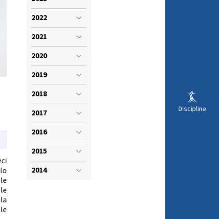
VISTI SPORTIVI
LE
2022
2021
2020
2019
2018
Discipline
2017
2016
2015
ci
ARA
2014
llo
le
le
la
le