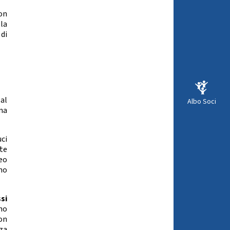
on
lla
di
 al
Albo Soci
na
uci
te
eo
no
si
no
on
za