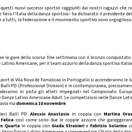
sti nuovi successi sportivi raggiunti dai nostri ragazzi che n
fiera l’Italia della danza sportiva– ha dichiarato il presidente de
 a tutti, la Federazione e il movimento sportivo sono orgoglioso 
luse le gare dello scorso fine settimana con il bronzo conquistato
atino Americane, per il team azzurro della danza sportiva italia
sport di Vila Nova de Famalicao in Portogallo si accenderanno le l
 Balli PD (Professional Division) e in contemporanea, precisamen
cenderanno in pista gli atleti impegnati nel Campionato Europ
w Danze Latino Americane Adult. Le competizioni nelle Danze Lati
savia ma
domenica 10
novembre
.
ieci Balli PD:
Alessio Anastasio
in coppia con
Martina Oras
 Felice
così come sono due le coppie azzurre che gareggeran
an Quarta
in coppia con
Giada Stranieri
e
Fabrizio Solarino
c
eo Show Danze Latino Americane a rappresentare l’Italia della dan