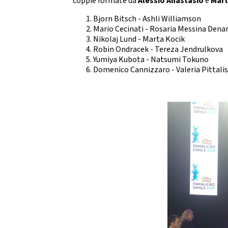
coppie formate da
Alessio Anastasio
e
Mart
Da
DIRIGENTI SPORTIVI
Bjorn Bitsch - Ashli Willia
DANZ
Mario Cecinati - Rosaria Messina
UFFICIO STAMPA
Nikolaj Lund - Marta Koc
D
Robin Ondracek - Tereza Jendru
Mode
Yumiya Kubota - Natsumi Tok
GIUSTIZIA SPORTIVA
Domenico Cannizzaro - Valeria Pi
Decisioni
Regolamento
Componenti e recapiti
STRE
SAFEGUARDING
E
Policy
LOGO E PATROCINIO
SETTO
CONTATTI
ASSEMBLEA NAZIONALE
SETTOR