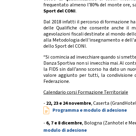
Da
frequentato almeno l’80% del monte ore, sar
DIRIGENTI SPORTIVI
Sport del CONI
.
DANZ
UFFICIO STAMPA
Dal 2018 infatti il percorso di
formazione
ha 
D
delle Qualifiche che consente anche il m
Mode
agevolazioni fiscali destinate al mondo dell
GIUSTIZIA SPORTIVA
alla Metodologia dell'insegnamento e dell'
dello Sport del CONI.
Decisioni
Regolamento
“Si comincia ad invecchiare quando si smette
Componenti e recapiti
STRE
Danza Sportiva non si invecchia mai. Al contr
la FIDS sin dall’anno scorso ha dato un nuo
SAFEGUARDING
valore aggiunto per tutti, la condivisione
E
Federazione.
Policy
Calendario corsi Formazione Territoriale
LOGO E PATROCINIO
-
22, 23 e 24 novembre
, Caserta (GrandHotel
SETTO
Programma e modulo di adesione
CONTATTI
-
6, 7 e 8 dicembre
, Bologna (Zanhotel e Meet
ASSEMBLEA NAZIONALE
modulo di adesione
SETTOR