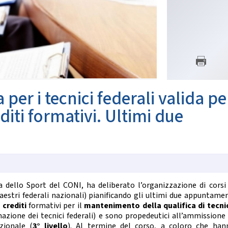
SETTORE TECNICO FEDERA
nze Orientali
Flamenco
Il Settore
Tap Dance
Regolamento
untry Western
Struttura Regionale
Struttura Nazionale
 COREOGRAFICHE
News
Albo Tecnici
ynchro Dance
eographic Dance
er i tecnici federali valida pe
SETTORE ARBITRALE
how Freestyle
Show
diti formativi. Ultimi due
Il Settore
Regolamento
NZE NAZIONALI
Struttura
Moduli e Manuali
scio Unificato
Ballo da Sala
ALBO TECNICI/UFFICIALI DI G
NZE REGIONALI
la dello Sport del CONI, ha deliberato l’organizzazione di corsi 
News
aestri federali nazionali) pianificando gli ultimi due appuntamen
Albo Ufficiali di Gara
cio Tradizionale
 crediti
formativi per il
mantenimento della qualifica di tecni
lk Romagnolo
mazione
dei tecnici federali) e sono propedeutici all’ammissione 
SALUTE E ANTIDOPING
sta Romagnola
zionale (
3° livello
). Al termine del corso, a coloro che han