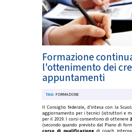
Da
CARTE FEDERALI E REGOLAMENTI
Documenti Federali
Co
Regolamento dell'attività sportiva
DANZE
TRASPARENZA
S
Albo Fornitori
Chor
Formazione continua p
Bandi di Gara
S
Bilanci
l'ottenimento dei cre
appuntamenti
CONVENZIONI
DA
Riproduzione musicale Siae-Scf
Li
Finanziamenti Credito Sportivo
FORMAZIONE
Assicurazione
Visite Medico Sportive FMSI
DA
Il Consiglio federale, d’intesa con la Scuo
Enti di Promozione
aggiornamento per i tecnici (istruttori e m
Lis
per il 2019. I corsi consentono di ottenere
2
BENEMERENZE
Fo
(secondo quando previsto dal Piano di
for
Fru
corso di qualificazione
di coach interna