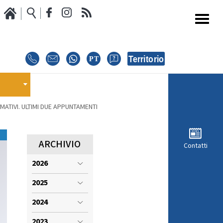
Media
Calendario Gare
oci
GARE
E
MATIVI. ULTIMI DUE APPUNTAMENTI
E
EVENTI
MODULISTICA RICHIESTA COMPETIZIONI
ARCHIVIO
Contatti
2026
ISCRIZIONE COMPETIZIONI
INTERNAZIONALI
2025
i
REGOLAMENTI E COMUNICAZIONI
2024
2023