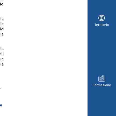
lo
ale
le
Territorio
ivi
la
lla
ali
 un
la
Formazione
-
e