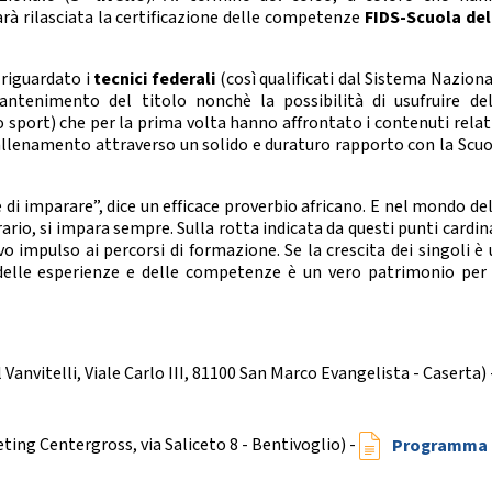
nze Filuzziane
à rilasciata la certificazione delle competenze
FIDS-Scuola del
TESTI TECNICI
E ACCADEMICHE
riguardato i
tecnici federali
(così qualificati dal Sistema Nazion
anza Classica
antenimento del titolo nonchè la possibilità di usufruire del
rn Contemporary
o sport) che per la prima volta hanno affrontato i contenuti relat
Jazz Dance
allenamento attraverso un solido e duraturo rapporto con la Scuo
Show Dance
 di imparare”, dice un efficace proverbio africano. E nel mondo de
ET E POP DANCE
ario, si impara sempre. Sulla rotta indicata da questi punti cardin
vo impulso ai percorsi di
formazione
. Se la crescita dei singoli è
Hip Hop
 delle esperienze e delle competenze è un vero patrimonio per 
lectric Boogie
Break Dance
Street Show
Disco Dance
 Vanvitelli,
Viale Carlo III, 81100 San Marco Evangelista
- Caserta) 
RE PARALIMPICO
La Disciplina
ing Centergross, via Saliceto 8 - Bentivoglio) -
Programma 
E CHEERLEADING E