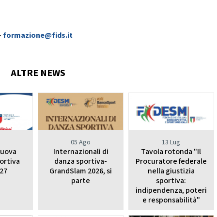
CHEERDANCE
La Disciplina
–
formazione@fids.it
ALTRE NEWS
o
05 Ago
13 Lug
nuova
Internazionali di
Tavola rotonda "Il
ortiva
danza sportiva-
Procuratore federale
27
GrandSlam 2026, si
nella giustizia
parte
sportiva:
indipendenza, poteri
e responsabilità"