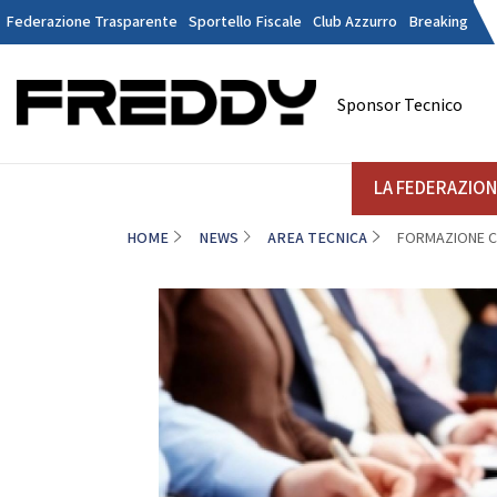
Federazione Trasparente
Sportello Fiscale
Club Azzurro
Breaking
Tesseramen
Contatti
Sponsor Tecnico
Discipline
LA FEDERAZIONE
A
LA FEDERAZIO
HOME
NEWS
AREA TECNICA
FORMAZIONE CON
DANZE
STRUTTURA
Il Presidente
La
Consiglio Federale
Soci Onorari
Revisori dei Conti
Commissione Federali Atleti
Commissione Federale Tecnici
Da
Segreteria Generale
D
CORPORATE