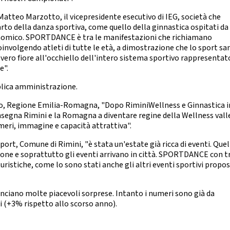
CHEERDANCE
Matteo Marzotto, il vicepresidente esecutivo di IEG, società che
La Disciplina
parto della danza sportiva, come quello della ginnastica ospitati da
nomico. SPORTDANCE è tra le manifestazioni che richiamano
involgendo atleti di tutte le età, a dimostrazione che lo sport sa
vero fiore all'occhiello dell'intero sistema sportivo rappresentat
e".
blica amministrazione.
mo, Regione Emilia-Romagna, "Dopo RiminiWellness e Ginnastica i
nsegna Rimini e la Romagna a diventare regine della Wellness vall
numeri, immagine e capacità attrattiva".
ort, Comune di Rimini, "è stata un'estate già ricca di eventi. Quel
sone e soprattutto gli eventi arrivano in città. SPORTDANCE con t
ristiche, come lo sono stati anche gli altri eventi sportivi propos
unciano molte piacevoli sorprese. Intanto i numeri sono già da
ti (+3% rispetto allo scorso anno).