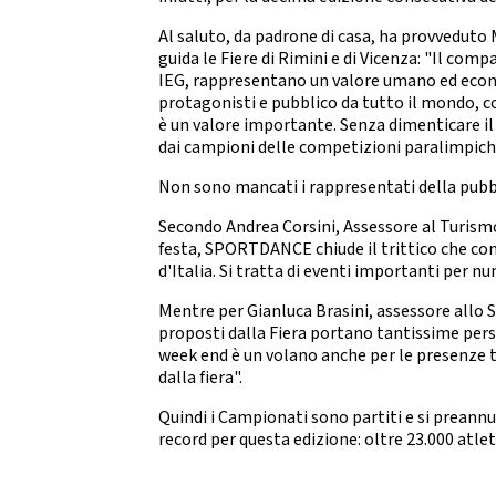
2021
2022
Al saluto, da padrone di casa, ha provveduto 
guida le Fiere di Rimini e di Vicenza: "Il com
IEG, rappresentano un valore umano ed eco
protagonisti e pubblico da tutto il mondo, co
è un valore importante. Senza dimenticare il 
dai campioni delle competizioni paralimpich
Non sono mancati i rappresentati della pub
Secondo Andrea Corsini, Assessore al Turis
festa, SPORTDANCE chiude il trittico che co
d'Italia. Si tratta di eventi importanti per 
Mentre per Gianluca Brasini, assessore allo Sp
proposti dalla Fiera portano tantissime per
week end è un volano anche per le presenze tu
dalla fiera".
Quindi i Campionati sono partiti e si preann
record per questa edizione: oltre 23.000 atle