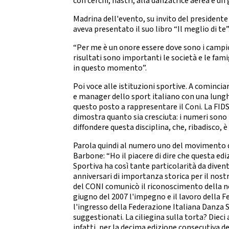
con cerchi, nastri, alla danzatrice aerea e un
Da
DIRIGENTI SPORTIVI
Madrina dell'evento, su invito del president
DANZ
aveva presentato il suo libro “Il meglio di te”
UFFICIO STAMPA
D
“Per me è un onore essere dove sono i campion
Mode
risultati sono importanti le società e le famig
GIUSTIZIA SPORTIVA
in questo momento”.
Decisioni
Poi voce alle istituzioni sportive. A cominci
Regolamento
e manager dello sport italiano con una lung
Componenti e recapiti
STRE
questo posto a rappresentare il Coni. La FID
dimostra quanto sia cresciuta: i numeri sono 
SAFEGUARDING
diffondere questa disciplina, che, ribadisco, è
E
Policy
Parola quindi al numero uno del movimento de
Barbone: “Ho il piacere di dire che questa edi
LOGO E PATROCINIO
Sportiva ha così tante particolarità da dive
anniversari di importanza storica per il nost
SETTO
del CONI comunicò il riconoscimento della ne
CONTATTI
giugno del 2007 l'impegno e il lavoro della 
l'ingresso della Federazione Italiana Danza S
ASSEMBLEA NAZIONALE
suggestionati. La ciliegina sulla torta? Dieci 
SETTOR
infatti, per la decima edizione consecutiva d