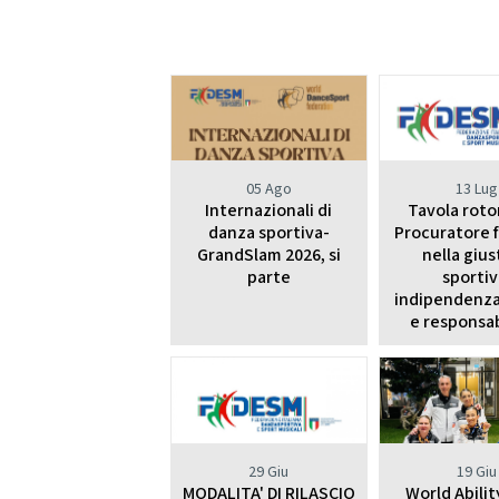
05 Ago
13 Lug
Internazionali di
Tavola roto
danza sportiva-
Procuratore 
GrandSlam 2026, si
nella gius
parte
sportiv
indipendenza
e responsab
29 Giu
19 Giu
MODALITA' DI RILASCIO
World Abili