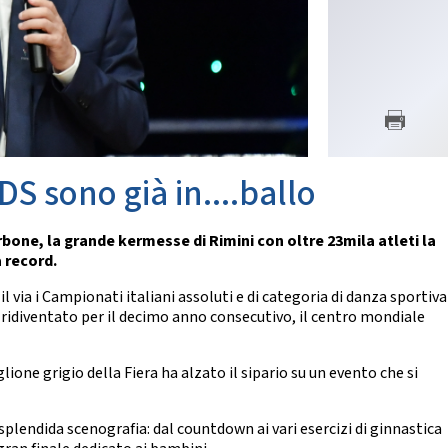
SETTORE TECNICO FEDERA
nze Orientali
Flamenco
Il Settore
Tap Dance
Regolamento
untry Western
Struttura Regionale
Struttura Nazionale
 COREOGRAFICHE
News
Albo Tecnici
ynchro Dance
eographic Dance
DS sono già in....ballo
SETTORE ARBITRALE
how Freestyle
Show
Il Settore
rbone, la grande kermesse di Rimini con oltre 23mila atleti la
Regolamento
NZE NAZIONALI
a record.
Struttura
Moduli e Manuali
scio Unificato
l via i Campionati italiani assoluti e di categoria di danza sportiva
Ballo da Sala
 ridiventato per il decimo anno consecutivo, il centro mondiale
ALBO TECNICI/UFFICIALI DI G
NZE REGIONALI
News
ione grigio della Fiera ha alzato il sipario su un evento che si
Albo Ufficiali di Gara
cio Tradizionale
lk Romagnolo
a splendida scenografia: dal countdown ai vari esercizi di ginnastica
SALUTE E ANTIDOPING
sta Romagnola