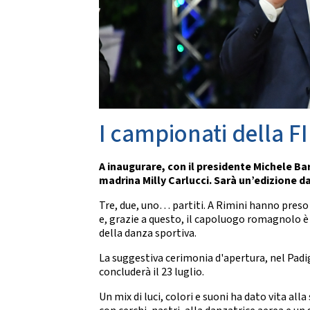
Da
CARTE FEDERALI E REGOLAMENTI
Documenti Federali
Co
Regolamento dell'attività sportiva
DANZE
TRASPARENZA
S
Albo Fornitori
Chor
I campionati della FI
Bandi di Gara
S
Bilanci
A inaugurare, con il presidente Michele Ba
CONVENZIONI
DA
madrina Milly Carlucci. Sarà un’edizione d
Riproduzione musicale Siae-Scf
Li
Tre, due, uno… partiti. A Rimini hanno preso i
Finanziamenti Credito Sportivo
e, grazie a questo, il capoluogo romagnolo è
Assicurazione
della danza sportiva.
Visite Medico Sportive FMSI
DA
Enti di Promozione
La suggestiva cerimonia d'apertura, nel Padigl
concluderà il 23 luglio.
Lis
BENEMERENZE
Fo
Un mix di luci, colori e suoni ha dato vita all
Fru