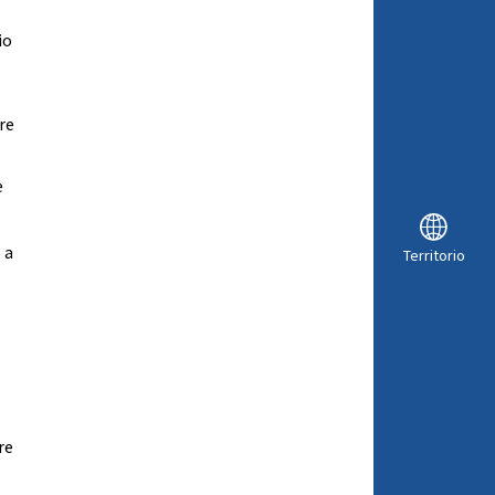
io
are
e
 a
Territorio
re