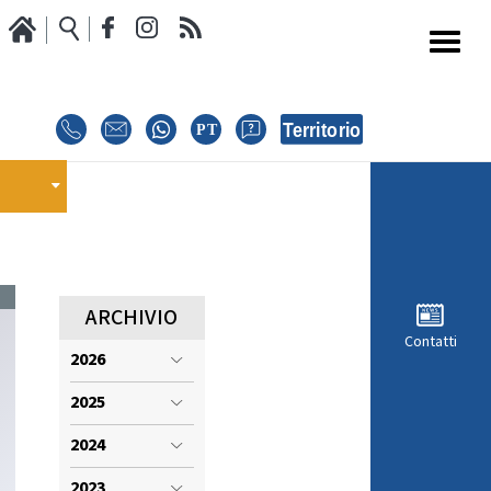
Media
Calendario Gare
oci
GARE
E
E
EVENTI
MODULISTICA RICHIESTA COMPETIZIONI
ARCHIVIO
Contatti
2026
ISCRIZIONE COMPETIZIONI
INTERNAZIONALI
2025
i
REGOLAMENTI E COMUNICAZIONI
2024
2023