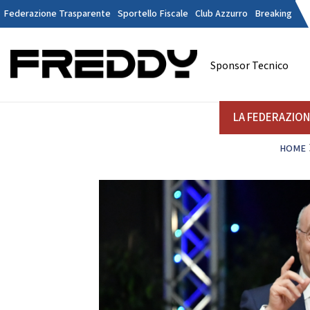
Federazione Trasparente
Sportello Fiscale
Club Azzurro
Breaking
Tesseramen
Contatti
Sponsor Tecnico
Discipline
LA FEDERAZIONE
A
LA FEDERAZIO
HOME
DANZE
STRUTTURA
Il Presidente
La
Consiglio Federale
Soci Onorari
Revisori dei Conti
Commissione Federali Atleti
Commissione Federale Tecnici
Da
Segreteria Generale
D
CORPORATE