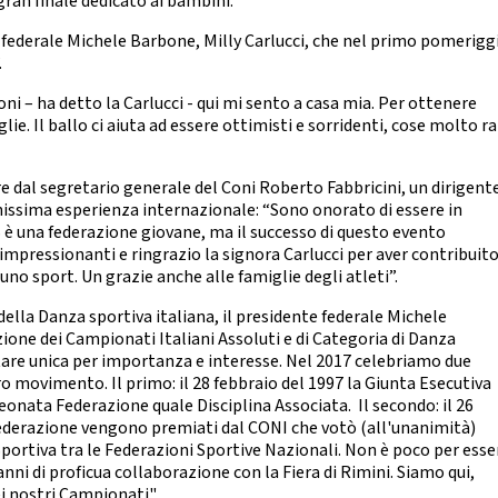
 gran finale dedicato ai bambini.
nze Filuzziane
TESTI TECNICI
e federale Michele Barbone, Milly Carlucci, che nel primo pomerigg
E ACCADEMICHE
.
anza Classica
i – ha detto la Carlucci - qui mi sento a casa mia. Per ottenere
rn Contemporary
lie. Il ballo ci aiuta ad essere ottimisti e sorridenti, cose molto r
Jazz Dance
Show Dance
are dal segretario generale del Coni Roberto Fabbricini, un dirigent
hissima esperienza internazionale: “Sono onorato di essere in
ET E POP DANCE
S è una federazione giovane, ma il successo di questo evento
impressionanti e ringrazio la signora Carlucci per aver contribuito
Hip Hop
 uno sport. Un grazie anche alle famiglie degli atleti”.
lectric Boogie
Break Dance
lla Danza sportiva italiana, il presidente federale Michele
Street Show
zione dei Campionati Italiani Assoluti e di Categoria di Danza
Disco Dance
ntare unica per importanza e interesse. Nel 2017 celebriamo due
ro movimento. Il primo: il 28 febbraio del 1997 la Giunta Esecutiva
RE PARALIMPICO
onata Federazione quale Disciplina Associata. Il secondo: il 26
Federazione vengono premiati dal CONI che votò (all'unanimità)
La Disciplina
portiva tra le Federazioni Sportive Nazionali. Non è poco per esse
anni di proficua collaborazione con la Fiera di Rimini. Siamo qui,
E CHEERLEADING E
ei nostri Campionati".