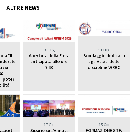
ALTRE NEWS
03 Lug
01 Lug
nda "Il
Apertura della Fiera
Sondaggio dedicato
federale
anticipata alle ore
agli Atleti delle
tizia
7:30
discipline WRRC
a:
, poteri
ilità"
17 Giu
15 Giu
tysport
Sipario sull’Annual
FORMAZIONE STF: