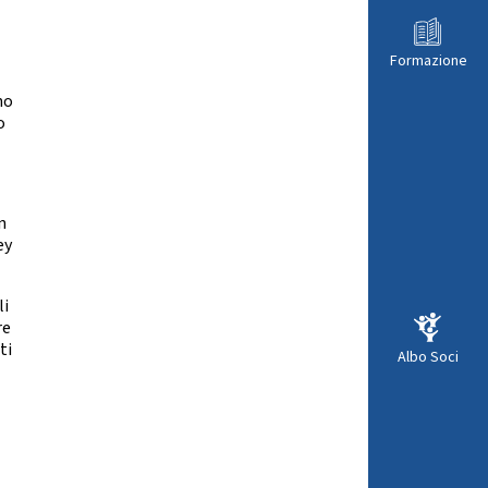
Formazione
no
o
n
ey
li
re
ti
Albo Soci