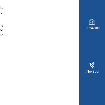
la
 di
hé
Formazione
no
la
Albo Soci