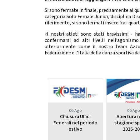
Da
DIRIGENTI SPORTIVI
Si sono fermate in finale, precisamente al q
categoria Solo Female Junior, disciplina Disc
DANZ
UFFICIO STAMPA
riferimento, si sono fermati invece fra i quarti
D
«I nostri atleti sono stati bravissimi - h
Mode
GIUSTIZIA SPORTIVA
confermarsi ad alti livelli nell’agonis
ulteriormente come il nostro team Azzu
Decisioni
Federazione e l’Italia della danza sportiva dav
Regolamento
Componenti e recapiti
STRE
SAFEGUARDING
E
Policy
LOGO E PATROCINIO
06 Ago
06 Ag
SETTO
CONTATTI
Chiusura Uffici
Apertura 
Federali nel periodo
stagione sp
estivo
2026-20
ASSEMBLEA NAZIONALE
SETTOR