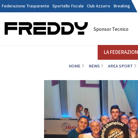
Federazione Trasparente
Sportello Fiscale
Club Azzurro
Breaking
Tesseramen
Contatti
Sponsor Tecnico
Discipline
LA FEDERAZIONE
A
LA FEDERAZIO
HOME
NEWS
AREA SPORT
DANZE
STRUTTURA
Il Presidente
La
Consiglio Federale
Soci Onorari
Revisori dei Conti
Commissione Federali Atleti
Commissione Federale Tecnici
Da
Segreteria Generale
D
CORPORATE