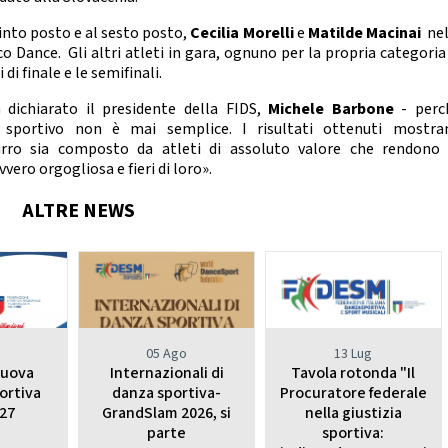
nze Filuzziane
uinto posto e al sesto posto,
Cecilia Morelli
e
Matilde
Macinai
nel
TESTI TECNICI
o Dance. Gli altri atleti in gara, ognuno per la propria categoria
E ACCADEMICHE
 di finale e le semifinali.
anza Classica
a dichiarato il presidente della FIDS,
Michele Barbone
- perc
rn Contemporary
mo sportivo non è mai semplice. I risultati ottenuti mostra
Jazz Dance
rro sia composto da atleti di assoluto valore che rendono 
Show Dance
vero orgogliosa e fieri di loro».
ET E POP DANCE
ALTRE NEWS
Hip Hop
lectric Boogie
Break Dance
Street Show
Disco Dance
o
05 Ago
13 Lug
RE PARALIMPICO
nuova
Internazionali di
Tavola rotonda "Il
La Disciplina
ortiva
danza sportiva-
Procuratore federale
27
GrandSlam 2026, si
nella giustizia
parte
sportiva:
E CHEERLEADING E