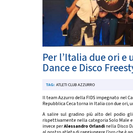
Da
CARTE FEDERALI E REGOLAMENTI
Documenti Federali
Co
Regolamento dell'attività sportiva
DANZE
TRASPARENZA
S
Albo Fornitori
Chor
Per l’Italia due ori 
Bandi di Gara
S
Bilanci
Dance e Disco Freest
CONVENZIONI
DA
ATLETI CLUB AZZURRO
Riproduzione musicale Siae-Scf
Li
Finanziamenti Credito Sportivo
Assicurazione
Il team Azzurro della FIDS impegnato nel C
Visite Medico Sportive FMSI
Repubblica Ceca torna in Italia con due ori, u
DA
Enti di Promozione
A salire sul gradino più alto del podio gl
Lis
rispettivamente nella categoria Solo Male e 
BENEMERENZE
Fo
invece per
Alessandro Orlandi
nella Disco D
Fru
al nostro atleta di raggiungere l’oro che è an