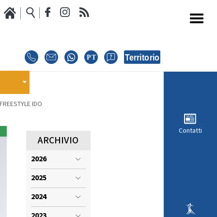
Media
Calendario Gare
oci
GARE
E
 FREESTYLE IDO
E
EVENTI
Contatti
MODULISTICA RICHIESTA COMPETIZIONI
ARCHIVIO
2026
ISCRIZIONE COMPETIZIONI
INTERNAZIONALI
2025
i
REGOLAMENTI E COMUNICAZIONI
2024
2023