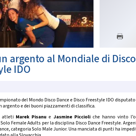
SETTORE TECNICO FEDERA
nze Orientali
Flamenco
Il Settore
Tap Dance
Regolamento
untry Western
Struttura Regionale
Struttura Nazionale
 COREOGRAFICHE
News
Albo Tecnici
ynchro Dance
eographic Dance
e un argento al Mondiale di Disco
SETTORE ARBITRALE
how Freestyle
Show
yle IDO
Il Settore
Regolamento
NZE NAZIONALI
Struttura
Moduli e Manuali
scio Unificato
Ballo da Sala
ampionato del Mondo Disco Dance e Disco Freestyle IDO disputato 
ALBO TECNICI/UFFICIALI DI G
n argento e dei buoni piazzamenti di classifica.
NZE REGIONALI
News
i atleti
Marek Pisanu
e
Jasmine Piccioli
che hanno vinto l’o
Albo Ufficiali di Gara
cio Tradizionale
Solo Female Adults per la disciplina Disco Dance Freestyle. Argen
lk Romagnolo
ance, categoria Solo Male Junior. Una manciata di punti ha impedi
SALUTE E ANTIDOPING
sta Romagnola
dato alla Slovacchia.