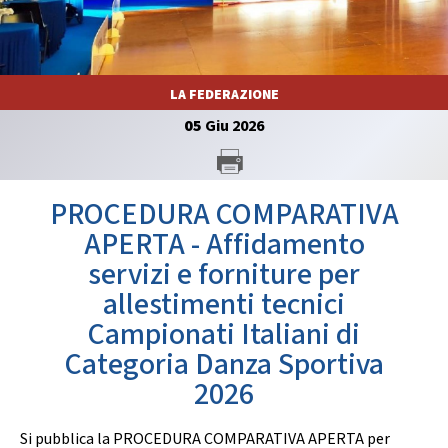
GARE
LA FEDERAZIONE
05
Giu
2026
Contatti
Discipline
PROCEDURA COMPARATIVA
APERTA - Affidamento
servizi e forniture per
Tesseramento
Territorio
allestimenti tecnici
Campionati Italiani di
Categoria Danza Sportiva
Formazione
Albo Soci
2026
Si pubblica la PROCEDURA COMPARATIVA APERTA per