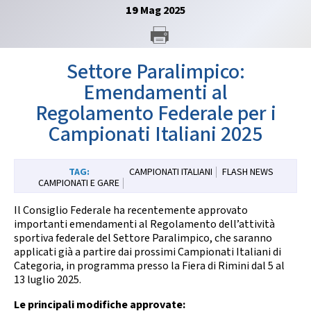
GARE
19
Mag
2025
Settore Paralimpico:
Emendamenti al
Regolamento Federale per i
Contatti
Discipline
Campionati Italiani 2025
CAMPIONATI ITALIANI
FLASH NEWS
CAMPIONATI E GARE
Tesseramento
Territorio
Il Consiglio Federale ha recentemente approvato
importanti emendamenti al Regolamento dell’attività
sportiva federale del Settore Paralimpico, che saranno
applicati già a partire dai prossimi Campionati Italiani di
Formazione
Albo Soci
Categoria, in programma presso la Fiera di Rimini dal 5 al
13 luglio 2025.
Le principali modifiche approvate: