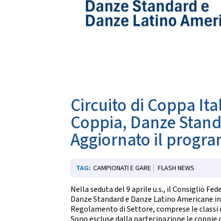
Da
CARTE FEDERALI E REGOLAMENTI
Documenti Federali
Co
Regolamento dell'attività sportiva
DANZE
TRASPARENZA
S
Albo Fornitori
Chor
Bandi di Gara
S
Circuito di Coppa Ita
Bilanci
Coppia, Danze Stand
CONVENZIONI
DA
Aggiornato il progr
Riproduzione musicale Siae-Scf
Li
Finanziamenti Credito Sportivo
Assicurazione
CAMPIONATI E GARE
FLASH NEWS
Visite Medico Sportive FMSI
DA
Enti di Promozione
Nella seduta del 9 aprile u.s., il Consiglio F
Lis
Danze Standard e Danze Latino Americane indet
BENEMERENZE
Fo
Regolamento di Settore, comprese le classi d
Fru
Sono escluse dalla partecipazione le coppie ch