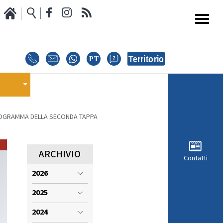
Media
Calendario Gare
oci
GARE
E
E
EVENTI
 PROGRAMMA DELLA SECONDA TAPPA
MODULISTICA RICHIESTA COMPETIZIONI
ARCHIVIO
Contatti
ISCRIZIONE COMPETIZIONI
2026
INTERNAZIONALI
2025
i
REGOLAMENTI E COMUNICAZIONI
2024