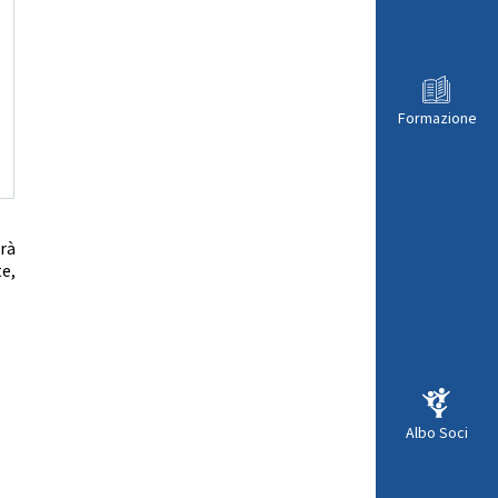
Formazione
rà
te,
Albo Soci