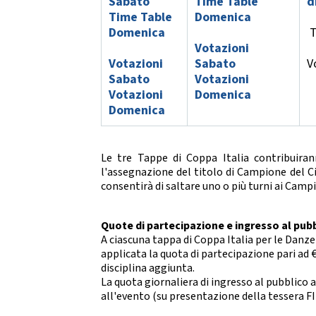
Sabato
Time Table
d
2021
Time Table
Domenica
2022
Domenica
T
Votazioni
Votazioni
Sabato
V
Sabato
Votazioni
Votazioni
Domenica
Domenica
Le tre Tappe di Coppa Italia contribuiran
l'assegnazione del titolo di Campione del Cir
consentirà di saltare uno o più turni ai Campi
Quote di partecipazione e ingresso al pubb
A ciascuna tappa di Coppa Italia per le Danz
applicata la quota di partecipazione pari ad €
disciplina aggiunta.
La quota giornaliera di ingresso al pubblico a
all'evento (su presentazione della tessera 