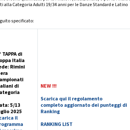
nze Filuzziane
ati alla Categoria Adulti 19/34 anni per le Danze Standard e Latino
TESTI TECNICI
E ACCADEMICHE
eguito specificato:
anza Classica
rn Contemporary
Jazz Dance
Show Dance
° TAPPA di
ET E POP DANCE
oppa Italia
ede: Rimini
Hip Hop
iera
lectric Boogie
Break Dance
ampionati
Street Show
taliani di
NEW !!!
Disco Dance
ategoria
Scarica qui il regolamento
RE PARALIMPICO
ata: 5/13
completo
aggiornato dei punteggi di
uglio 2025
Ranking
La Disciplina
carica il
rogramma
RANKING LIST
E CHEERLEADING E