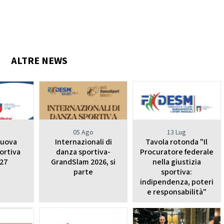
ALTRE NEWS
o
05 Ago
13 Lug
nuova
Internazionali di
Tavola rotonda "Il
ortiva
danza sportiva-
Procuratore federale
27
GrandSlam 2026, si
nella giustizia
parte
sportiva:
indipendenza, poteri
e responsabilità"