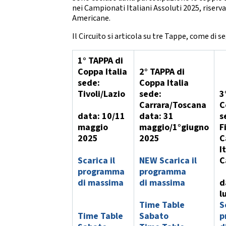
Da
nei Campionati Italiani Assoluti 2025, riserv
DIRIGENTI SPORTIVI
Americane.
DANZ
UFFICIO STAMPA
Il Circuito si articola su tre Tappe, come di s
D
Mode
GIUSTIZIA SPORTIVA
1° TAPPA di
Coppa Italia
2° TAPPA di
Decisioni
sede:
Coppa Italia
Regolamento
Tivoli/Lazio
sede:
3
Componenti e recapiti
STRE
Carrara/Toscana
C
data: 10/11
data: 31
s
SAFEGUARDING
maggio
maggio/1°giugno
F
E
2025
2025
C
Policy
I
Scarica il
NEW Scarica il
C
LOGO E PATROCINIO
programma
programma
SETTO
di massima
di massima
d
CONTATTI
l
Time Table
S
ASSEMBLEA NAZIONALE
Time Table
Sabato
p
SETTOR