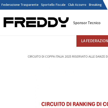
Federazione Trasparente
Sportello Fiscale
Club Azzurro
Breaking
Tesseramen
Contatti
Sponsor Tecnico
Discipline
LA FEDERAZIONE
A
LA FEDERAZIO
DANZE
STRUTTURA
CIRCUITO DI COPPA ITALIA 2025 RISERVATO ALLE DANZ
Il Presidente
La
Consiglio Federale
Soci Onorari
Revisori dei Conti
Commissione Federali Atleti
Commissione Federale Tecnici
Da
Segreteria Generale
D
CORPORATE