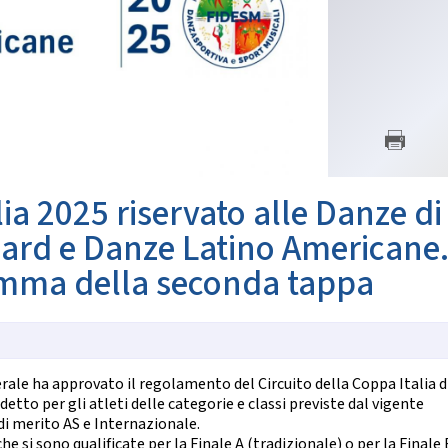
SETTORE TECNICO FEDERA
nze Orientali
Flamenco
Il Settore
Tap Dance
Regolamento
untry Western
Struttura Regionale
Struttura Nazionale
 COREOGRAFICHE
News
Albo Tecnici
ynchro Dance
eographic Dance
SETTORE ARBITRALE
how Freestyle
lia 2025 riservato alle Danze di
Show
Il Settore
ard e Danze Latino Americane
Regolamento
NZE NAZIONALI
Struttura
amma della seconda tappa
Moduli e Manuali
scio Unificato
Ballo da Sala
ALBO TECNICI/UFFICIALI DI G
NZE REGIONALI
News
ederale ha approvato il regolamento del Circuito della Coppa Italia d
Albo Ufficiali di Gara
cio Tradizionale
to per gli atleti delle categorie e classi previste dal vigente
lk Romagnolo
i merito AS e Internazionale.
SALUTE E ANTIDOPING
sta Romagnola
e si sono qualificate per la Finale A (tradizionale) o per la Finale 