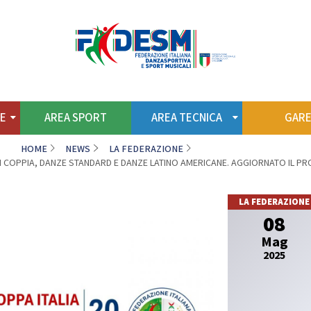
to
Territorio
Formazione
Albo S
REA SPORT
AREA TECNICA
NE
AREA SPORT
AREA TECNICA
GAR
HOME
NEWS
LA FEDERAZIONE
 INTERNAZIONALI
CENTRO STUDI E RICERCH
E DI COPPIA, DANZE STANDARD E DANZE LATINO AMERICANE. AGGIORNATO IL
Standard
SCUOLA FEDERALE
tino Americane
LA FEDERAZIONE
Caraibiche
La Scuola
08
Jazz
Regolamento
Argentine
Mag
Struttura Nazionale
Hustle
2025
Struttura Regionale
nze Afrolatine
Piano Formativo dei Tecnic
News
ANZE E.PO.CA