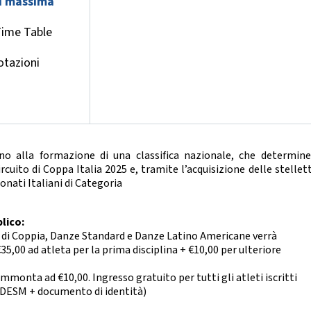
i massima
CHEERDANCE
ime Table
La Disciplina
otazioni
no alla formazione di una classifica nazionale, che determine
cuito di Coppa Italia 2025 e, tramite l’acquisizione delle stellet
onati Italiani di Categoria
lico:
e di Coppia, Danze Standard e Danze Latino Americane verrà
35,00 ad atleta per la prima disciplina + €10,00 per ulteriore
mmonta ad €10,00. Ingresso gratuito per tutti gli atleti iscritti
FIDESM + documento di identità)