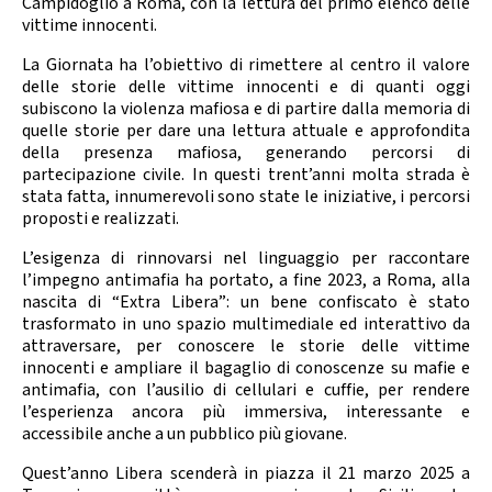
Campidoglio a Roma, con la lettura del primo elenco delle
Calendario Gare
Media
vittime innocenti.
La Giornata ha l’obiettivo di rimettere al centro il valore
delle storie delle vittime innocenti e di quanti oggi
subiscono la violenza mafiosa e di partire dalla memoria di
quelle storie per dare una lettura attuale e approfondita
della presenza mafiosa, generando percorsi di
partecipazione civile. In questi trent’anni molta strada è
stata fatta, innumerevoli sono state le iniziative, i percorsi
proposti e realizzati.
L’esigenza di rinnovarsi nel linguaggio per raccontare
l’impegno antimafia ha portato, a fine 2023, a Roma, alla
nascita di “Extra Libera”: un bene confiscato è stato
trasformato in uno spazio multimediale ed interattivo da
attraversare, per conoscere le storie delle vittime
innocenti e ampliare il bagaglio di conoscenze su mafie e
antimafia, con l’ausilio di cellulari e cuffie, per rendere
l’esperienza ancora più immersiva, interessante e
accessibile anche a un pubblico più giovane.
Quest’anno Libera scenderà in piazza il 21 marzo 2025 a