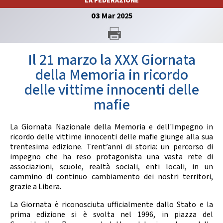
LA FEDERAZIONE
GARE
03
Mar
2025
Il 21 marzo la XXX Giornata
della Memoria in ricordo
delle vittime innocenti delle
Contatti
Discipline
mafie
La Giornata Nazionale della Memoria e dell'Impegno in
Tesseramento
Territorio
ricordo delle vittime innocenti delle mafie giunge alla sua
trentesima edizione. Trent’anni di storia: un percorso di
impegno che ha reso protagonista una vasta rete di
associazioni, scuole, realtà sociali, enti locali, in un
cammino di continuo cambiamento dei nostri territori,
Formazione
Albo Soci
grazie a Libera.
La Giornata è riconosciuta ufficialmente dallo Stato e la
prima edizione si è svolta nel 1996, in piazza del