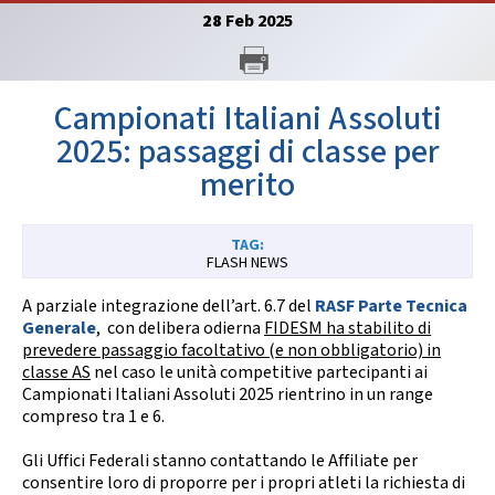
GARE
28
Feb
2025
Campionati Italiani Assoluti
2025: passaggi di classe per
merito
Contatti
Discipline
FLASH NEWS
Tesseramento
Territorio
A parziale integrazione dell’art. 6.7 del
RASF Parte Tecnica
Generale
, con delibera odierna
FIDESM ha stabilito di
prevedere passaggio facoltativo (e non obbligatorio) in
classe AS
nel caso le unità competitive partecipanti ai
Campionati Italiani Assoluti 2025 rientrino in un range
Formazione
Albo Soci
compreso tra 1 e 6.
Gli Uffici Federali stanno contattando le Affiliate per
consentire loro di
proporre per i propri atleti la richiesta di