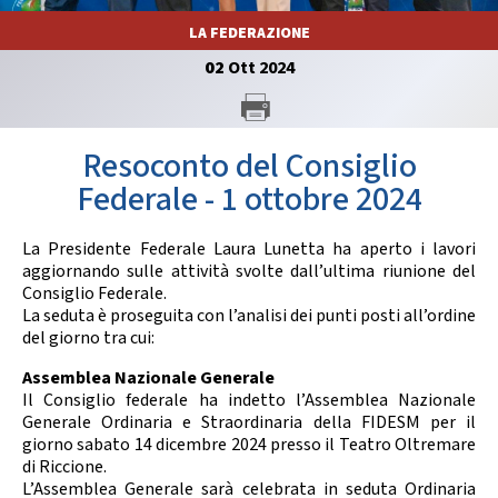
GARE
LA FEDERAZIONE
02
Ott
2024
Resoconto del Consiglio
Federale - 1 ottobre 2024
Contatti
Discipline
La Presidente Federale Laura Lunetta ha aperto i lavori
aggiornando sulle attività svolte dall’ultima riunione del
Consiglio Federale.
Tesseramento
Territorio
La seduta è proseguita con l’analisi dei punti posti all’ordine
del giorno tra cui:
Assemblea Nazionale Generale
Il Consiglio federale ha indetto l’Assemblea Nazionale
Formazione
Albo Soci
Generale Ordinaria e Straordinaria della FIDESM per il
giorno sabato 14 dicembre 2024 presso il Teatro Oltremare
di Riccione.
L’Assemblea Generale sarà celebrata in seduta Ordinaria