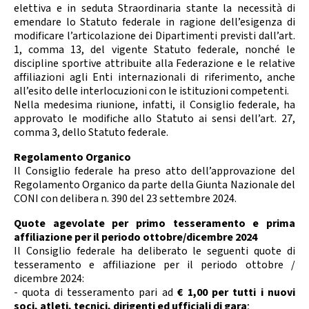
Calendario Gare
Media
elettiva e in seduta Straordinaria stante la necessità di
emendare lo Statuto federale in ragione dell’esigenza di
modificare l’articolazione dei Dipartimenti previsti dall’art.
1, comma 13, del vigente Statuto federale, nonché le
discipline sportive attribuite alla Federazione e le relative
affiliazioni agli Enti internazionali di riferimento, anche
all’esito delle interlocuzioni con le istituzioni competenti.
Nella medesima riunione, infatti, il Consiglio federale, ha
approvato le modifiche allo Statuto ai sensi dell’art. 27,
comma 3, dello Statuto federale.
Regolamento Organico
Il Consiglio federale ha preso atto dell’approvazione del
Regolamento Organico da parte della Giunta Nazionale del
CONI con delibera n. 390 del 23 settembre 2024.
Quote agevolate per primo tesseramento e prima
affiliazione per il periodo ottobre/dicembre 2024
Il Consiglio federale ha deliberato le seguenti quote di
tesseramento e affiliazione per il periodo ottobre /
dicembre 2024:
- quota di tesseramento pari ad
€ 1,00
per tutti i nuovi
soci, atleti, tecnici, dirigenti ed ufficiali di gara
;