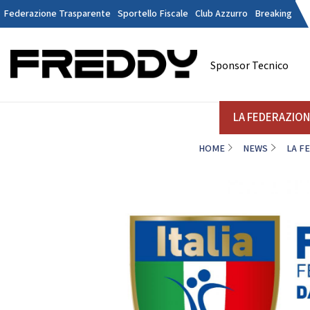
Federazione Trasparente
Sportello Fiscale
Club Azzurro
Breaking
Tesseramen
Contatti
Sponsor Tecnico
Discipline
LA FEDERAZIONE
A
LA FEDERAZIO
HOME
NEWS
LA F
DANZE
STRUTTURA
Il Presidente
La
Consiglio Federale
Soci Onorari
Revisori dei Conti
Commissione Federali Atleti
Commissione Federale Tecnici
Da
Segreteria Generale
D
CORPORATE