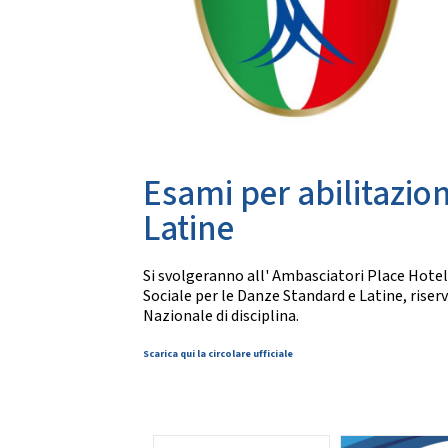
Da
CARTE FEDERALI E REGOLAMENTI
Documenti Federali
Co
Regolamento dell'attività sportiva
DANZE
TRASPARENZA
S
Albo Fornitori
Chor
Esami per abilitazio
Bandi di Gara
S
Bilanci
Latine
CONVENZIONI
DA
Si svolgeranno all' Ambasciatori Place Hotel
Riproduzione musicale Siae-Scf
Sociale per le Danze Standard e Latine, riserv
Li
Finanziamenti Credito Sportivo
Nazionale di disciplina.
Assicurazione
Visite Medico Sportive FMSI
Scarica qui la circolare ufficiale
DA
Enti di Promozione
Lis
BENEMERENZE
Fo
Fru