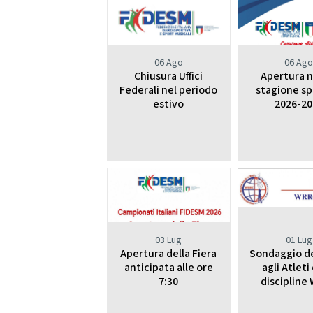
Da
DIRIGENTI SPORTIVI
DANZ
UFFICIO STAMPA
D
06 Ago
06 Ag
Chiusura Uffici
Apertura 
Mode
GIUSTIZIA SPORTIVA
Federali nel periodo
stagione sp
estivo
2026-20
Decisioni
Regolamento
Componenti e recapiti
STRE
SAFEGUARDING
E
Policy
LOGO E PATROCINIO
03 Lug
01 Lug
SETTO
Apertura della Fiera
Sondaggio d
CONTATTI
anticipata alle ore
agli Atleti
7:30
discipline
ASSEMBLEA NAZIONALE
SETTOR