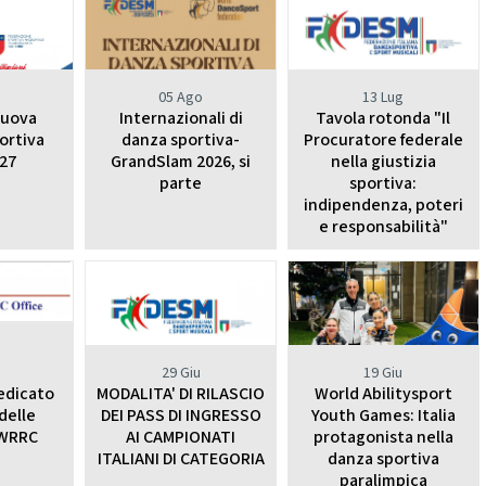
nze Filuzziane
TESTI TECNICI
E ACCADEMICHE
anza Classica
o
05 Ago
13 Lug
nuova
Internazionali di
Tavola rotonda "Il
rn Contemporary
ortiva
danza sportiva-
Procuratore federale
Jazz Dance
27
GrandSlam 2026, si
nella giustizia
Show Dance
parte
sportiva:
indipendenza, poteri
ET E POP DANCE
e responsabilità"
Hip Hop
lectric Boogie
Break Dance
Street Show
Disco Dance
29 Giu
19 Giu
RE PARALIMPICO
edicato
MODALITA' DI RILASCIO
World Abilitysport
 delle
DEI PASS DI INGRESSO
Youth Games: Italia
La Disciplina
 WRRC
AI CAMPIONATI
protagonista nella
ITALIANI DI CATEGORIA
danza sportiva
E CHEERLEADING E
paralimpica