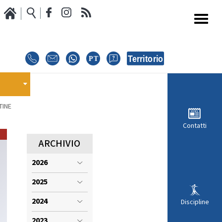
Media
Calendario Gare
oci
GARE
E
TINE
E
EVENTI
Contatti
MODULISTICA RICHIESTA COMPETIZIONI
ARCHIVIO
2026
ISCRIZIONE COMPETIZIONI
INTERNAZIONALI
2025
i
REGOLAMENTI E COMUNICAZIONI
2024
Discipline
2023