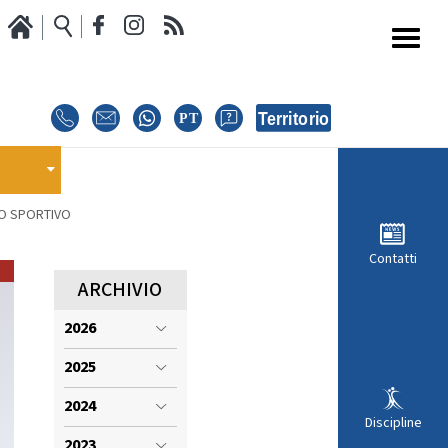
Media
Calendario Gare
oci
GARE
E
TO SPORTIVO
E
EVENTI
Contatti
MODULISTICA RICHIESTA COMPETIZIONI
ARCHIVIO
2026
ISCRIZIONE COMPETIZIONI
INTERNAZIONALI
2025
i
REGOLAMENTI E COMUNICAZIONI
2024
Discipline
2023