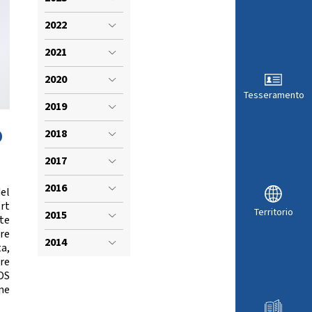
VISTI SPORTIVI
LE
2022
2021
2020
Tesseramento
2019
o
2018
2017
2016
el
rt
Territorio
2015
te
ARA
re
2014
a,
re
IDS
one