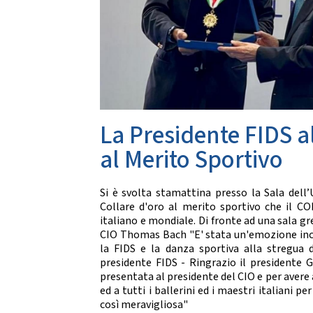
Da
CARTE FEDERALI E REGOLAMENTI
Documenti Federali
Co
Regolamento dell'attività sportiva
DANZE
TRASPARENZA
S
Albo Fornitori
Chor
La Presidente FIDS a
Bandi di Gara
S
Bilanci
al Merito Sportivo
CONVENZIONI
DA
Si è svolta stamattina presso la Sala dell’
Riproduzione musicale Siae-Scf
Collare d'oro al merito sportivo che il CO
Li
Finanziamenti Credito Sportivo
italiano e mondiale. Di fronte ad una sala g
Assicurazione
CIO Thomas Bach "E' stata un'emozione incr
Visite Medico Sportive FMSI
la FIDS e la danza sportiva alla stregua d
DA
Enti di Promozione
presidente FIDS - Ringrazio il presidente 
presentata al presidente del CIO e per avere a
Lis
BENEMERENZE
ed a tutti i ballerini ed i maestri italiani
Fo
così meravigliosa"
Fru