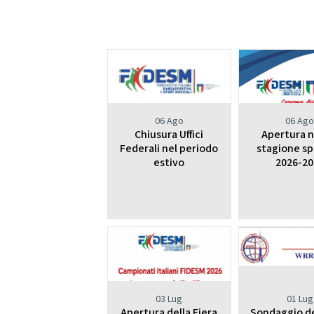
Da
DIRIGENTI SPORTIVI
DANZ
UFFICIO STAMPA
D
Mode
GIUSTIZIA SPORTIVA
Decisioni
06 Ago
06 Ag
Regolamento
Chiusura Uffici
Apertura 
Componenti e recapiti
STRE
Federali nel periodo
stagione sp
estivo
2026-20
SAFEGUARDING
E
Policy
LOGO E PATROCINIO
SETTO
CONTATTI
ASSEMBLEA NAZIONALE
03 Lug
01 Lug
SETTOR
Apertura della Fiera
Sondaggio d