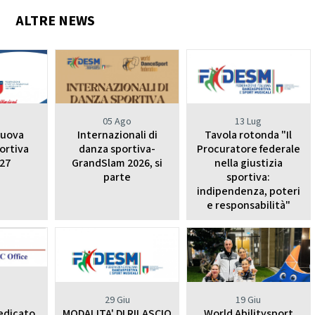
nze Filuzziane
ALTRE NEWS
TESTI TECNICI
E ACCADEMICHE
anza Classica
rn Contemporary
Jazz Dance
Show Dance
o
05 Ago
13 Lug
nuova
Internazionali di
Tavola rotonda "Il
ET E POP DANCE
ortiva
danza sportiva-
Procuratore federale
Hip Hop
27
GrandSlam 2026, si
nella giustizia
lectric Boogie
parte
sportiva:
Break Dance
indipendenza, poteri
Street Show
e responsabilità"
Disco Dance
RE PARALIMPICO
La Disciplina
29 Giu
19 Giu
E CHEERLEADING E
edicato
MODALITA' DI RILASCIO
World Abilitysport