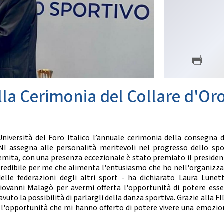
SETTORE TECNICO FEDERA
nze Orientali
Flamenco
Il Settore
Tap Dance
Regolamento
untry Western
Struttura Regionale
Struttura Nazionale
 COREOGRAFICHE
News
Albo Tecnici
ynchro Dance
eographic Dance
lla Cerimonia del Collare d'Or
SETTORE ARBITRALE
how Freestyle
Show
Il Settore
Regolamento
NZE NAZIONALI
Struttura
Università del Foro Italico l’annuale cerimonia della consegna d
Moduli e Manuali
NI assegna alle personalità meritevoli nel progresso dello spo
scio Unificato
remita, con una presenza eccezionale è stato premiato il presiden
Ballo da Sala
ALBO TECNICI/UFFICIALI DI G
edibile per me che alimenta l'entusiasmo che ho nell'organizza
elle federazioni degli altri sport - ha dichiarato Laura Lunett
NZE REGIONALI
News
Giovanni Malagò per avermi offerta l'opportunità di potere esse
Albo Ufficiali di Gara
vuto la possibilità di parlargli della danza sportiva. Grazie alla F
cio Tradizionale
 per l'opportunità che mi hanno offerto di potere vivere una emozi
lk Romagnolo
SALUTE E ANTIDOPING
sta Romagnola