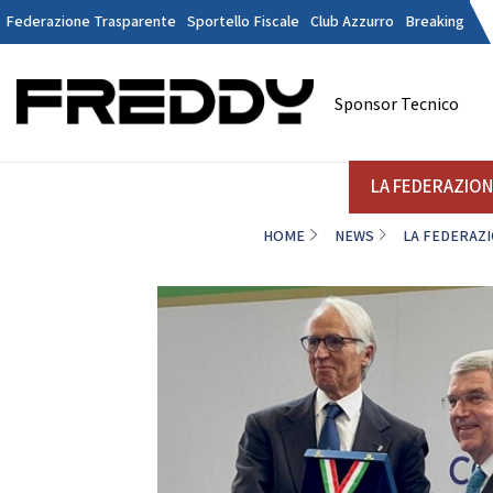
Federazione Trasparente
Sportello Fiscale
Club Azzurro
Breaking
Tesseramen
Contatti
Sponsor Tecnico
Discipline
LA FEDERAZIONE
A
LA FEDERAZIO
HOME
NEWS
LA FEDERAZ
DANZE
STRUTTURA
Il Presidente
La
Consiglio Federale
Soci Onorari
Revisori dei Conti
Commissione Federali Atleti
Commissione Federale Tecnici
Da
Segreteria Generale
D
CORPORATE