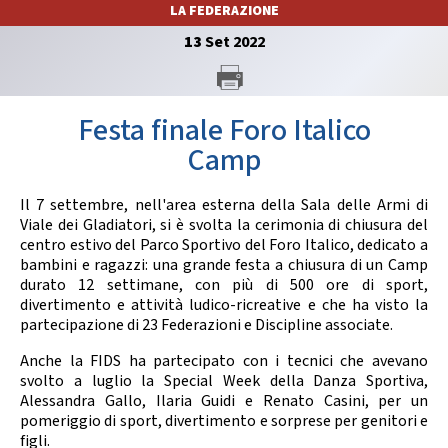
LA FEDERAZIONE
GARE
13
Set
2022
Festa finale Foro Italico
Camp
Contatti
Discipline
Il 7 settembre, nell'area esterna della Sala delle Armi di
Viale dei Gladiatori, si è svolta la cerimonia di chiusura del
centro estivo del Parco Sportivo del Foro Italico, dedicato a
bambini e ragazzi: una grande festa a chiusura di un Camp
Tesseramento
Territorio
durato 12 settimane, con più di 500 ore di sport,
divertimento e attività ludico-ricreative e che ha visto la
partecipazione di 23 Federazioni e Discipline associate.
Anche la FIDS ha partecipato con i tecnici che avevano
Formazione
Albo Soci
svolto a luglio la Special Week della Danza Sportiva,
Alessandra Gallo, Ilaria Guidi e Renato Casini, per un
pomeriggio di sport, divertimento e sorprese per genitori e
figli.