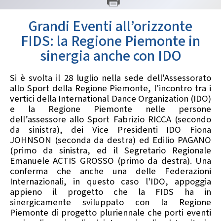
GARE
Grandi Eventi all’orizzonte
FIDS: la Regione Piemonte in
sinergia anche con IDO
Si è svolta il 28 luglio nella sede dell'Assessorato
allo Sport della Regione Piemonte, l'incontro tra i
Contatti
Discipline
vertici della International Dance Organization (IDO)
e la Regione Piemonte nelle persone
dell’assessore allo Sport Fabrizio RICCA (secondo
da sinistra), dei Vice Presidenti IDO Fiona
Tesseramento
Territorio
JOHNSON (seconda da destra) ed Edilio PAGANO
(primo da sinistra, ed il Segretario Regionale
Emanuele ACTIS GROSSO (primo da destra). Una
conferma che anche una delle Federazioni
Formazione
Albo Soci
Internazionali, in questo caso l'IDO, appoggia
appieno il progetto che la FIDS ha in
sinergicamente sviluppato con la Regione
Piemonte di progetto pluriennale che porti eventi