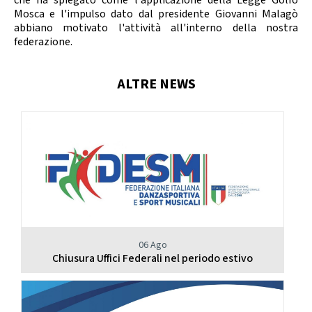
che ha spiegato come l'applicazione della Legge Golfo
Calendario Gare
Media
Mosca e l'impulso dato dal presidente Giovanni Malagò
abbiano motivato l'attività all'interno della nostra
federazione.
ALTRE NEWS
06 Ago
Chiusura Uffici Federali nel periodo estivo