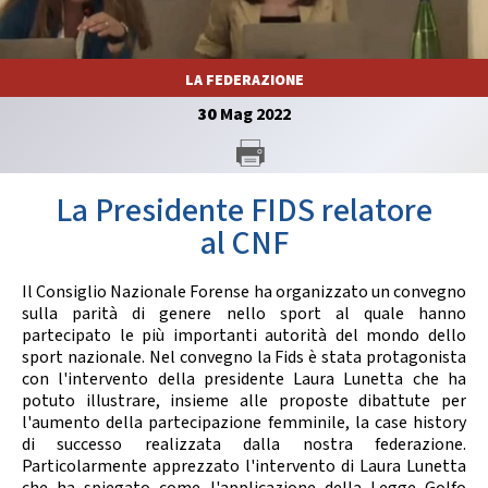
GARE
LA FEDERAZIONE
30
Mag
2022
Contatti
Discipline
La Presidente FIDS relatore
al CNF
Il Consiglio Nazionale Forense ha organizzato un convegno
Tesseramento
Territorio
sulla parità di genere nello sport al quale hanno
partecipato le più importanti autorità del mondo dello
sport nazionale. Nel convegno la Fids è stata protagonista
con l'intervento della presidente Laura Lunetta che ha
Formazione
Albo Soci
potuto illustrare, insieme alle proposte dibattute per
l'aumento della partecipazione femminile, la case history
di successo realizzata dalla nostra federazione.
Particolarmente apprezzato l'intervento di Laura Lunetta