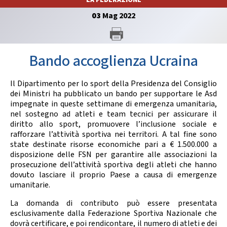
LA FEDERAZIONE
GARE
03
Mag
2022
Bando accoglienza Ucraina
Il Dipartimento per lo sport della Presidenza del Consiglio
Contatti
Discipline
dei Ministri ha pubblicato un bando per supportare le Asd
impegnate in queste settimane di emergenza umanitaria,
nel sostegno ad atleti e team tecnici per assicurare il
diritto allo sport, promuovere l’inclusione sociale e
rafforzare l’attività sportiva nei territori. A tal fine sono
Tesseramento
Territorio
state destinate risorse economiche pari a € 1.500.000 a
disposizione delle FSN per garantire alle associazioni la
prosecuzione dell’attività sportiva degli atleti che hanno
dovuto lasciare il proprio Paese a causa di emergenze
umanitarie.
Formazione
Albo Soci
La domanda di contributo può essere presentata
esclusivamente dalla Federazione Sportiva Nazionale che
dovrà certificare, e poi rendicontare, il numero di atleti e dei