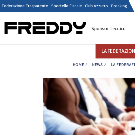
Federazione Trasparente
Sportello Fiscale
Club Azzurro
Breaking
Tesseramen
Contatti
Sponsor Tecnico
Discipline
LA FEDERAZIONE
A
LA FEDERAZIO
HOME
NEWS
LA FEDERAZ
DANZE
STRUTTURA
Il Presidente
La
Consiglio Federale
Soci Onorari
Revisori dei Conti
Commissione Federali Atleti
Commissione Federale Tecnici
Da
Segreteria Generale
D
CORPORATE