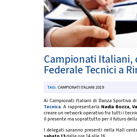
Da
CARTE FEDERALI E REGOLAMENTI
Documenti Federali
Co
Regolamento dell'attività sportiva
DANZE
TRASPARENZA
S
Albo Fornitori
Chor
Campionati Italiani,
Bandi di Gara
S
Bilanci
Federale Tecnici a Ri
CONVENZIONI
DA
CAMPIONATI ITALIANI 2019
Riproduzione musicale Siae-Scf
Li
Finanziamenti Credito Sportivo
Assicurazione
Ai Campionati Italiani di Danza Sportiva d
Visite Medico Sportive FMSI
Tecnica
. A rappresentarla
Nadia Bozza
,
Va
DA
Enti di Promozione
creare un network operativo fra tutti i tecn
il presente ma soprattutto per il futuro della
Lis
BENEMERENZE
Fo
I delegati saranno presenti nella Hall centr
Fru
sabato 13
dalle ore 14 alle 16.