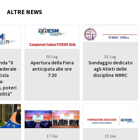
nze Filuzziane
ALTRE NEWS
TESTI TECNICI
E ACCADEMICHE
anza Classica
rn Contemporary
Jazz Dance
Show Dance
03 Lug
01 Lug
ET E POP DANCE
nda "Il
Apertura della Fiera
Sondaggio dedicato
federale
anticipata alle ore
agli Atleti delle
Hip Hop
tizia
7:30
discipline WRRC
lectric Boogie
a:
Break Dance
, poteri
Street Show
ilità"
Disco Dance
RE PARALIMPICO
La Disciplina
17 Giu
15 Giu
E CHEERLEADING E