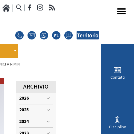
Media
Calendario Gare
oci
GARE
E
CI A RIMINI
E
EVENTI
Contatti
MODULISTICA RICHIESTA COMPETIZIONI
ARCHIVIO
2026
ISCRIZIONE COMPETIZIONI
INTERNAZIONALI
2025
i
REGOLAMENTI E COMUNICAZIONI
2024
Discipline
2023