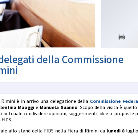
SETTORE TECNICO FEDERA
nze Orientali
Flamenco
Il Settore
Tap Dance
Regolamento
untry Western
Struttura Regionale
Struttura Nazionale
 COREOGRAFICHE
News
Albo Tecnici
ynchro Dance
eographic Dance
 delegati della Commissione
SETTORE ARBITRALE
how Freestyle
Show
mini
Il Settore
Regolamento
NZE NAZIONALI
Struttura
Moduli e Manuali
scio Unificato
Ballo da Sala
i Rimini è in arrivo una delegazione della
Commissione Federa
ALBO TECNICI/UFFICIALI DI G
lentina Maoggi
e
Manuela Suanno
. Scopo della visita è quello
NZE REGIONALI
News
ici nel quale condividere opinioni, suggerimenti, idee o proposte 
Albo Ufficiali di Gara
 FIDS.
cio Tradizionale
lk Romagnolo
ale allo stand della FIDS nella Fiera di Rimini da
lunedì 8
luglio
SALUTE E ANTIDOPING
sta Romagnola