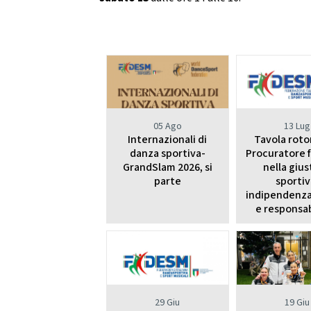
Da
DIRIGENTI SPORTIVI
DANZ
UFFICIO STAMPA
D
Mode
GIUSTIZIA SPORTIVA
Decisioni
Regolamento
05 Ago
13 Lug
Componenti e recapiti
STRE
Internazionali di
Tavola roto
danza sportiva-
Procuratore 
SAFEGUARDING
GrandSlam 2026, si
nella gius
E
parte
sportiv
Policy
indipendenza
e responsab
LOGO E PATROCINIO
SETTO
CONTATTI
ASSEMBLEA NAZIONALE
29 Giu
19 Giu
SETTOR