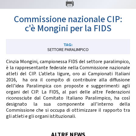
GARE
Commissione nazionale CIP:
c'è Mongini per la FIDS
SETTORE PARALIMPICO
Contatti
Discipline
Cinzia Mongini, campionessa FIDS del settore paralimpico,
è la rappresentante federale nella Commissione nazionale
atleti del CIP. L’atleta ligure, oro ai Campionati Italiani
2016, ha ora il compito di contribuire alla diffusione
Tesseramento
Territorio
dell’idea Paralimpica con proposte e suggerimenti agli
organi del CIP. La FIDS, al pari delle altre Federazioni
riconosciute dal Comitato Italiano Paralimpico, ha così
designato la sua componente all’interno della
Commissione che si occupa di ottimizzare il rapporto tra
Formazione
Albo Soci
gli atleti e gli organi istituzionali.
ALTRE NEWS