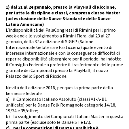
Calendario Gare
Media
1) dal 21 al 24 gennaio, presso la PlayHall di Riccione,
per tutte le discipline e classi, compresa classe Master
(ad esclusione delle Danze Standard e delle Danze
Latino Americane)
L’indisponibilità del PalaCongressi di Rimini per il primo
week-end e lo svolgimento a Rimini Fiera, dal 23 al 27
gennaio, della 37.a edizione di SIGEP (Salone
Internazionale Gelateria e Pasticceria) quale evento di
interesse internazionale e con la conseguente difficoltà di
reperire disponibilità alberghiere per il periodo, ha indotto
il Consiglio Federale a preferire il trasferimento delle prime
giornate dei Campionati presso la PlayHall, il nuovo
Palazzo dello Sport di Riccione.
Novità dell’edizione 2016, per questa prima parte della
kermesse federale:
a) il Campionato Italiano Assoluto (classi A1-A-B1
unificate) per le Danze Folk Romagnole categorie 14/18,
19/34 e 35/oltre;
b) lo svolgimento dei Campionati Italiani Master in questa
prima parte (escluse solo le Danze ST e LA).
c) per le competizioni di Danze Caraibiche è