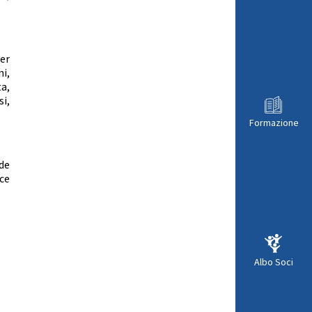
er
i,
a,
i,
Formazione
de
ce
Albo Soci