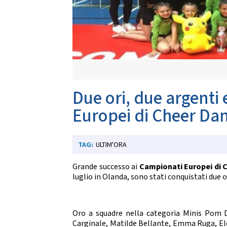
Da
CARTE FEDERALI E REGOLAMENTI
Documenti Federali
Co
Regolamento dell'attività sportiva
DANZE
TRASPARENZA
S
Albo Fornitori
Chor
Due ori, due argenti
Bandi di Gara
S
Bilanci
Europei di Cheer Da
CONVENZIONI
DA
ULTIM'ORA
Riproduzione musicale Siae-Scf
Li
Finanziamenti Credito Sportivo
Assicurazione
Grande successo ai
Campionati Europei di 
Visite Medico Sportive FMSI
luglio in Olanda, sono stati conquistati due o
DA
Enti di Promozione
Lis
BENEMERENZE
Fo
Oro a squadre nella categoria Minis Pom 
Fru
Carginale, Matilde Bellante, Emma Ruga, Ele