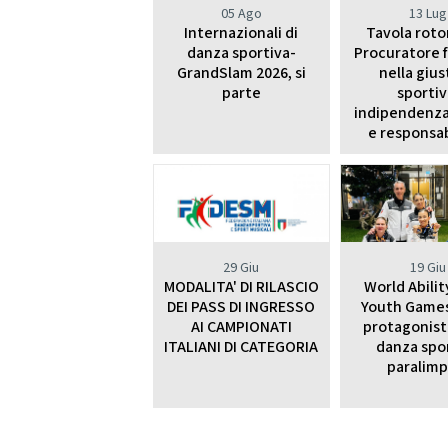
2021
05 Ago
13 Lug
2022
Internazionali di
Tavola roto
danza sportiva-
Procuratore 
GrandSlam 2026, si
nella gius
parte
sportiv
indipendenza
e responsab
29 Giu
19 Giu
MODALITA' DI RILASCIO
World Abili
DEI PASS DI INGRESSO
Youth Games:
AI CAMPIONATI
protagonist
ITALIANI DI CATEGORIA
danza spo
paralimp