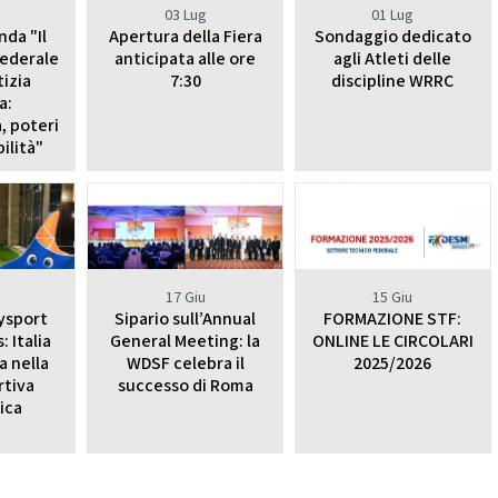
CHEERDANCE
03 Lug
01 Lug
nda "Il
Apertura della Fiera
Sondaggio dedicato
La Disciplina
federale
anticipata alle ore
agli Atleti delle
tizia
7:30
discipline WRRC
a:
, poteri
ilità"
17 Giu
15 Giu
tysport
Sipario sull’Annual
FORMAZIONE STF:
 Italia
General Meeting: la
ONLINE LE CIRCOLARI
a nella
WDSF celebra il
2025/2026
rtiva
successo di Roma
ica