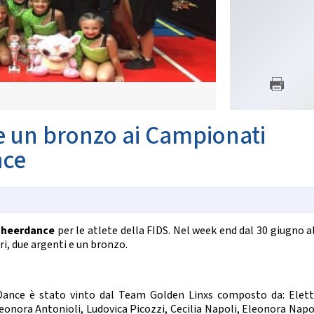
SETTORE TECNICO FEDERA
nze Orientali
Flamenco
Il Settore
Tap Dance
Regolamento
untry Western
Struttura Regionale
Struttura Nazionale
 COREOGRAFICHE
News
Albo Tecnici
ynchro Dance
eographic Dance
 e un bronzo ai Campionati
SETTORE ARBITRALE
how Freestyle
Show
nce
Il Settore
Regolamento
NZE NAZIONALI
Struttura
Moduli e Manuali
scio Unificato
Ballo da Sala
Cheerdance
per le atlete della FIDS. Nel week end dal 30 giugno a
ALBO TECNICI/UFFICIALI DI G
ri, due argenti e un bronzo.
NZE REGIONALI
News
Albo Ufficiali di Gara
cio Tradizionale
lk Romagnolo
Dance è stato vinto dal Team Golden Linxs composto da: Elett
SALUTE E ANTIDOPING
sta Romagnola
onora Antonioli, Ludovica Picozzi, Cecilia Napoli, Eleonora Napol