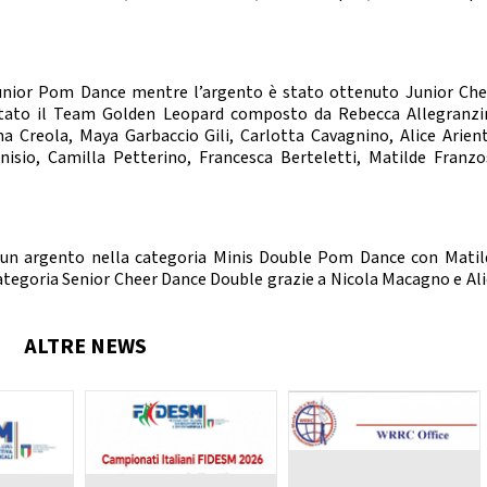
nze Filuzziane
TESTI TECNICI
E ACCADEMICHE
 Junior Pom Dance mentre l’argento è stato ottenuto Junior Che
anza Classica
 stato il Team Golden Leopard composto da Rebecca Allegranzin
rn Contemporary
a Creola, Maya Garbaccio Gili, Carlotta Cavagnino, Alice Arient
Jazz Dance
onisio, Camilla Petterino, Francesca Berteletti, Matilde Franzos
Show Dance
ET E POP DANCE
Hip Hop
do un argento nella categoria Minis Double Pom Dance con Matil
lectric Boogie
tegoria Senior Cheer Dance Double grazie a Nicola Macagno e Ali
Break Dance
Street Show
Disco Dance
ALTRE NEWS
RE PARALIMPICO
La Disciplina
E CHEERLEADING E