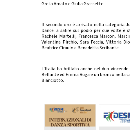
Da
Greta Amato e Giulia Grassetto.
DIRIGENTI SPORTIVI
DANZ
UFFICIO STAMPA
Il secondo oro è arrivato nella categoria
D
Dance: a salire sul podio per due volte è
Mode
GIUSTIZIA SPORTIVA
Rachele Martelli, Francesca Marcon, Martin
Valentina Pirchio, Sara Feccia, Vittoria Di
Decisioni
Beatrice Ciraulo e Benedetta Scribante.
Regolamento
Componenti e recapiti
STRE
L’Italia ha brillato anche nel duo vincen
SAFEGUARDING
E
Bellante ed Emma Ruga e un bronzo nella ca
Policy
Bianciotto.
LOGO E PATROCINIO
SETTO
CONTATTI
ASSEMBLEA NAZIONALE
SETTOR