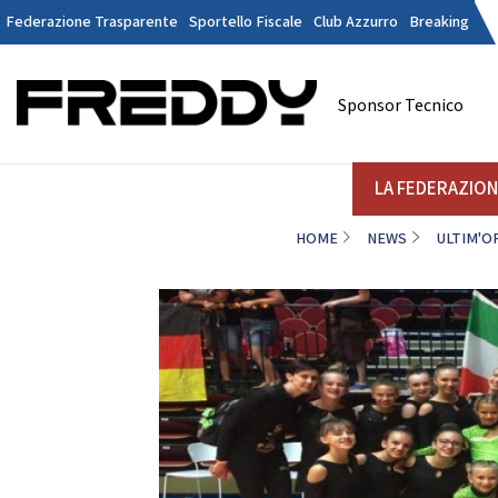
Federazione Trasparente
Sportello Fiscale
Club Azzurro
Breaking
Tesseramen
Contatti
Sponsor Tecnico
Discipline
LA FEDERAZIONE
A
LA FEDERAZIO
HOME
NEWS
ULTIM'O
DANZE
STRUTTURA
Il Presidente
La
Consiglio Federale
Soci Onorari
Revisori dei Conti
Commissione Federali Atleti
Commissione Federale Tecnici
Da
Segreteria Generale
D
CORPORATE