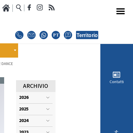
Media
Calendario Gare
oci
GARE
E
R DANCE
E
EVENTI
Contatti
MODULISTICA RICHIESTA COMPETIZIONI
ARCHIVIO
2026
ISCRIZIONE COMPETIZIONI
INTERNAZIONALI
2025
i
REGOLAMENTI E COMUNICAZIONI
2024
2023