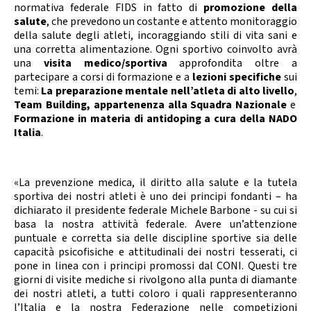
Calendario Gare
Media
normativa federale FIDS in fatto di
promozione della
salute
, che prevedono un costante e attento monitoraggio
della salute degli atleti, incoraggiando stili di vita sani e
una corretta alimentazione. Ogni sportivo coinvolto avrà
una
visita medico/sportiva
approfondita oltre a
partecipare a corsi di formazione e a
lezioni specifiche
sui
temi:
La preparazione mentale nell’atleta di alto livello
,
Team Building, appartenenza alla Squadra Nazionale
e
Formazione in materia di antidoping a cura della NADO
Italia
.
«La prevenzione medica, il diritto alla salute e la tutela
sportiva dei nostri atleti è uno dei principi fondanti – ha
dichiarato il presidente federale Michele Barbone - su cui si
basa la nostra attività federale. Avere un’attenzione
puntuale e corretta sia delle discipline sportive sia delle
capacità psicofisiche e attitudinali dei nostri tesserati, ci
pone in linea con i principi promossi dal CONI. Questi tre
giorni di visite mediche si rivolgono alla punta di diamante
dei nostri atleti, a tutti coloro i quali rappresenteranno
l’Italia e la nostra Federazione nelle competizioni