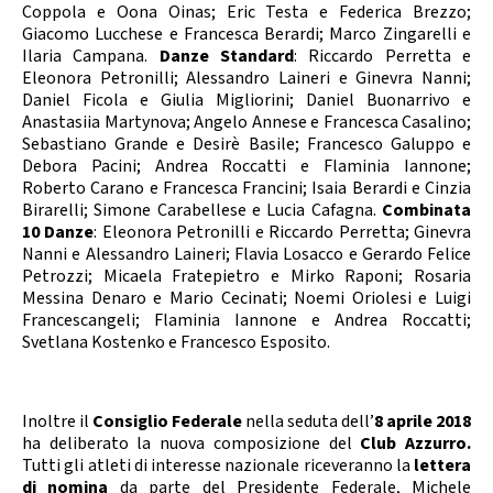
Coppola e Oona Oinas; Eric Testa e Federica Brezzo;
Giacomo Lucchese e Francesca Berardi; Marco Zingarelli e
Ilaria Campana.
Danze Standard
: Riccardo Perretta e
Eleonora Petronilli; Alessandro Laineri e Ginevra Nanni;
Daniel Ficola e Giulia Migliorini; Daniel Buonarrivo e
Anastasiia Martynova; Angelo Annese e Francesca Casalino;
Sebastiano Grande e Desirè Basile; Francesco Galuppo e
Debora Pacini; Andrea Roccatti e Flaminia Iannone;
Roberto Carano e Francesca Francini; Isaia Berardi e Cinzia
Birarelli; Simone Carabellese e Lucia Cafagna.
Combinata
10 Danze
: Eleonora Petronilli e Riccardo Perretta; Ginevra
Nanni e Alessandro Laineri; Flavia Losacco e Gerardo Felice
Petrozzi; Micaela Fratepietro e Mirko Raponi; Rosaria
Messina Denaro e Mario Cecinati; Noemi Oriolesi e Luigi
Francescangeli; Flaminia Iannone e Andrea Roccatti;
Svetlana Kostenko e Francesco Esposito.
Inoltre il
Consiglio Federale
nella seduta dell’
8 aprile 2018
ha deliberato la nuova composizione del
Club Azzurro.
Tutti gli atleti di interesse nazionale riceveranno la
lettera
di nomina
da parte del Presidente Federale, Michele