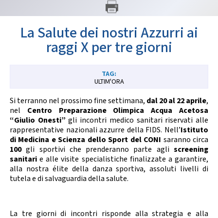
GARE
La Salute dei nostri Azzurri ai
raggi X per tre giorni
ULTIM'ORA
Contatti
Discipline
Si terranno nel prossimo fine settimana,
dal 20 al 22 aprile
,
nel
Centro Preparazione Olimpica Acqua Acetosa
“Giulio Onesti”
gli incontri medico sanitari riservati alle
rappresentative nazionali azzurre della FIDS. Nell’
Istituto
Tesseramento
Territorio
di Medicina e Scienza dello Sport del CONI
saranno circa
100
gli sportivi che prenderanno parte agli
screening
sanitari
e alle visite specialistiche finalizzate a garantire,
alla nostra élite della danza sportiva, assoluti livelli di
Formazione
Albo Soci
tutela e di salvaguardia della salute.
La tre giorni di incontri risponde alla strategia e alla