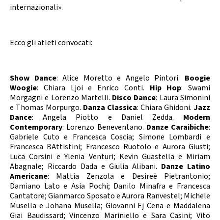
internazionali».
Ecco gli atleti convocati:
Show Dance
: Alice Moretto e Angelo Pintori.
Boogie
Woogie
: Chiara Ljoi e Enrico Conti.
Hip Hop
: Swami
Morgagni e Lorenzo Martelli.
Disco Dance
: Laura Simonini
e Thomas Morpurgo.
Danza Classica
: Chiara Ghidoni.
Jazz
Dance
: Angela Piotto e Daniel Zedda.
Modern
Contemporary
: Lorenzo Beneventano.
Danze Caraibiche
:
Gabriele Cuto e Francesca Coscia; Simone Lombardi e
Francesca BAttistini; Francesco Ruotolo e Aurora Giusti;
Luca Corsini e Ylenia Venturi; Kevin Guastella e Miriam
Abagnale; Riccardo Dada e Giulia Alibani.
Danze Latino
Americane
: Mattia Zenzola e Desireè Pietrantonio;
Damiano Lato e Asia Pochi; Danilo Minafra e Francesca
Cantatore; Gianmarco Sposato e Aurora Ranvestel; Michele
Musella e Johana Musella; Giovanni Ej Cena e Maddalena
Giai Baudissard; Vincenzo Mariniello e Sara Casini; Vito