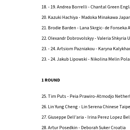
18. - 19. Andrea Borrelli - Chantal Green Eng
20. Kazuki Hachiya - Madoka Minakawa Japa
21. Brodie Barden - Lana Skrgic- de Fonseka A
22. Olexandr Dobrovolskyy - Valeria Shkyria 
23. - 24. Artsiom Pazniakou - Karyna Kalykha
23. - 24. Jakub Lipowski - Nikolina Melin Pol
1 ROUND
25. Tim Puts - Peia Prawiro-Atmodjo Nether
26. Lin Yung Cheng - Lin Serena Chinese Taipe
27. Giuseppe Dell'aria - Irina Perez Lopez B
28. Artur Posedkin - Deborah Suker Croatia