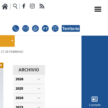
Media
Calendario Gare
oci
GARE
E
 27-28 FEBBRAIO
E
EVENTI
RE
MODULISTICA RICHIESTA COMPETIZIONI
ARCHIVIO
2026
ISCRIZIONE COMPETIZIONI
INTERNAZIONALI
2025
i
REGOLAMENTI E COMUNICAZIONI
2024
Contatti
2023