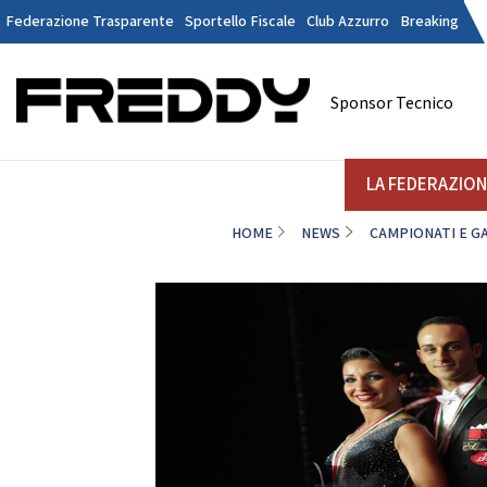
Federazione Trasparente
Sportello Fiscale
Club Azzurro
Breaking
Tesseramen
Contatti
Sponsor Tecnico
Discipline
LA FEDERAZIONE
A
LA FEDERAZIO
HOME
NEWS
CAMPIONATI E G
DANZE
STRUTTURA
Il Presidente
La
Consiglio Federale
Soci Onorari
Revisori dei Conti
Commissione Federali Atleti
Commissione Federale Tecnici
Da
Segreteria Generale
D
CORPORATE