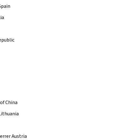
Spain
ia
epublic
 of China
Lithuania
errer Austria