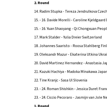
2021
2. Round
2022
14. Radim Stupka - Tereza Jendrulkova Czec
15. - 16. Davide Morelli - Caroline Kjeldgaar
15. - 16. Yuan Shaoyang - Qi Chongxuan Peopl
17. Mark Stalder - Yulia Dreier Switzerland
18. Johannes Saaristo - Roosa Stahlberg Fin
19. Oleksandr Mazur - Ekaterina Utkina Ukra
20. David Martinez Hernandez - Anastasia Ja
21. Kazuki Hachiya - Madoka Minakawa Japa
22. Tine Kranjc - Sasa Ul Slovenia
23. - 24. Roman Shishkin - Jessica Duret Fran
23. - 24. Ciccio Pecoraro - Jasmijn van Jole 
1. Round