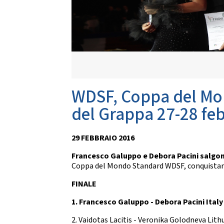
Da
CARTE FEDERALI E REGOLAMENTI
Documenti Federali
Co
Regolamento dell'attività sportiva
DANZE
TRASPARENZA
S
Albo Fornitori
Chor
WDSF, Coppa del Mon
Bandi di Gara
S
Bilanci
del Grappa 27-28 fe
CONVENZIONI
DA
29 FEBBRAIO 2016
Riproduzione musicale Siae-Scf
Li
Finanziamenti Credito Sportivo
Francesco Galuppo e Debora Pacini salgono
Assicurazione
Coppa del Mondo Standard WDSF, conquistan
Visite Medico Sportive FMSI
DA
FINALE
Enti di Promozione
Lis
1. Francesco Galuppo - Debora Pacini Italy
BENEMERENZE
Fo
Fru
2. Vaidotas Lacitis - Veronika Golodneva Lith