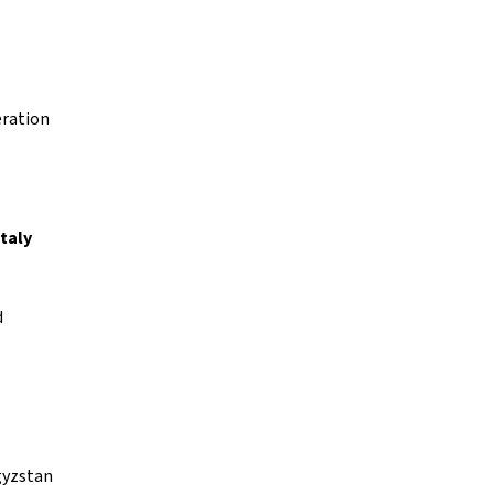
eration
taly
d
gyzstan