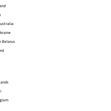
land
n
ustralia
Ukraine
n Belarus
and
lands
i
elgium