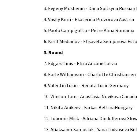
Da
DIRIGENTI SPORTIVI
3. Evgeny Moshenin - Dana Spitsyna Russian
DANZ
4. Vasily Kirin - Ekaterina Prozorova Austria
UFFICIO STAMPA
D
5. Paolo Campigotto - Petre Alina Romania
Mode
GIUSTIZIA SPORTIVA
6. Kirill Medianov - Elisaveta Semjonova Est
Decisioni
3. Round
Regolamento
Componenti e recapiti
STRE
7. Edgars Linis - Eliza Ancane Latvia
SAFEGUARDING
8. Earle Williamson - Charlotte Christiansen
E
Policy
9. Valentin Lusin - Renata Lusin Germany
10. Winson Tam - Anastasia Novikova Canada
LOGO E PATROCINIO
11. Nikita Anikeev - Farkas BettinaHungary
SETTO
CONTATTI
12. Lubomir Mick - Adriana Dindofferova Slov
ASSEMBLEA NAZIONALE
13. Aliaksandr Samosiuk - Yana Tudvaseva Be
SETTOR