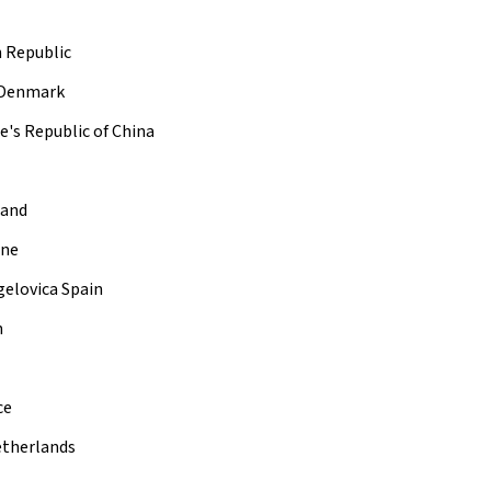
CHEERDANCE
La Disciplina
h Republic
d Denmark
e's Republic of China
land
ine
gelovica Spain
n
ce
Netherlands