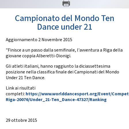
GARE
Campionato del Mondo Ten
Dance under 21
Aggiornamento 2 Novembre 2015
"Finisce a un passo dalla semifinale, l'avventura a Riga della
Contatti
Discipline
giovane coppia Alberetti-Dionigi.
Gli atleti italiani, hanno raggiunto la diciassettesima
posizione nella classifica finale dei Campionati del Mondo
Under 21 Ten Dance.
Tesseramento
Territorio
Link ai risultati
completi:
https://www.worlddancesport.org/Event/Compet
Riga-20076/Under_21-Ten_Dance-47327/Ranking
Formazione
Albo Soci
29 ottobre 2015