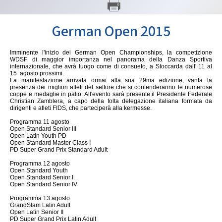
GARE
German Open 2015
Imminente l'inizio dei German Open Championships, la competizione
WDSF di maggior importanza nel panorama della Danza Sportiva
internazionale, che avrà luogo come di consueto, a Stoccarda dall' 11 al
15 agosto prossimi.
La manifestazione arrivata ormai alla sua 29ma edizione, vanta la
presenza dei migliori atleti del settore che si contenderanno le numerose
Contatti
Discipline
coppe e medaglie in palio. All'evento sarà presente il Presidente Federale
Christian Zamblera, a capo della folta delegazione italiana formata da
dirigenti e atleti FIDS, che parteciperà alla kermesse.
Programma 11 agosto
Open Standard Senior III
Tesseramento
Territorio
Open Latin Youth PD
Open Standard Master Class I
PD Super Grand Prix Standard Adult
Programma 12 agosto
Open Standard Youth
Open Standard Senior I
Formazione
Albo Soci
Open Standard Senior IV
Programma 13 agosto
GrandSlam Latin Adult
Open Latin Senior II
PD Super Grand Prix Latin Adult