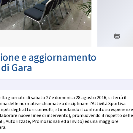
SETTORE TECNICO FEDERA
nze Orientali
Flamenco
Il Settore
Tap Dance
Regolamento
untry Western
Struttura Regionale
Struttura Nazionale
 COREOGRAFICHE
News
Albo Tecnici
ynchro Dance
eographic Dance
azione e aggiornamento
SETTORE ARBITRALE
how Freestyle
Show
 di Gara
Il Settore
Regolamento
NZE NAZIONALI
Struttura
Moduli e Manuali
scio Unificato
Ballo da Sala
lla giornate di sabato 27 e domenica 28 agosto 2016, si terrà il
ALBO TECNICI/UFFICIALI DI G
mina delle normative chiamate a disciplinare l’Attività Sportiva
NZE REGIONALI
News
mpiti degli attori coinvolti, stimolando il confronto su esperienze
Albo Ufficiali di Gara
laborare nuove linee di intervento), promuovendo il rispetto delle
cio Tradizionale
li, Autorizzate, Promozionali ed a Invito) ed una maggiore
lk Romagnolo
ara.
SALUTE E ANTIDOPING
sta Romagnola