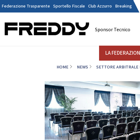
Federazione Trasparente
Sportello Fiscale
Club Azzurro
Breaking
Tesseramen
Contatti
Sponsor Tecnico
Discipline
LA FEDERAZIONE
A
LA FEDERAZIO
HOME
NEWS
SETTORE ARBITRALE
DANZE
STRUTTURA
Il Presidente
La
Consiglio Federale
Soci Onorari
Revisori dei Conti
Commissione Federali Atleti
Commissione Federale Tecnici
Da
Segreteria Generale
D
CORPORATE