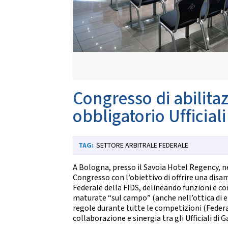
Da
CARTE FEDERALI E REGOLAMENTI
Documenti Federali
Co
Regolamento dell'attività sportiva
DANZE
TRASPARENZA
S
Albo Fornitori
Chor
Congresso di abilit
Bandi di Gara
S
Bilanci
obbligatorio Ufficiali
CONVENZIONI
DA
SETTORE ARBITRALE FEDERALE
Riproduzione musicale Siae-Scf
Li
Finanziamenti Credito Sportivo
Assicurazione
A Bologna, presso il Savoia Hotel Regency, ne
Visite Medico Sportive FMSI
Congresso con l’obiettivo di offrire una disa
DA
Enti di Promozione
Federale della FIDS, delineando funzioni e co
maturate “sul campo” (anche nell’ottica di e
Lis
regole durante tutte le competizioni (Federa
BENEMERENZE
Fo
collaborazione e sinergia tra gli Ufficiali di G
Fru