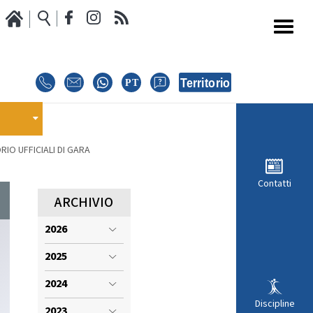
Media
Calendario Gare
oci
GARE
E
IO UFFICIALI DI GARA
E
EVENTI
Contatti
MODULISTICA RICHIESTA COMPETIZIONI
ARCHIVIO
2026
ISCRIZIONE COMPETIZIONI
INTERNAZIONALI
2025
i
REGOLAMENTI E COMUNICAZIONI
2024
Discipline
2023