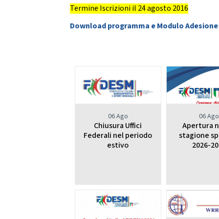
Da
DIRIGENTI SPORTIVI
Termine Iscrizioni il 24 agosto 2016
Download programma e Modulo Adesione
DANZ
UFFICIO STAMPA
D
Mode
GIUSTIZIA SPORTIVA
Decisioni
Regolamento
Componenti e recapiti
STRE
06 Ago
06 Ag
SAFEGUARDING
E
Chiusura Uffici
Apertura 
Policy
Federali nel periodo
stagione sp
estivo
2026-20
LOGO E PATROCINIO
SETTO
CONTATTI
ASSEMBLEA NAZIONALE
SETTOR