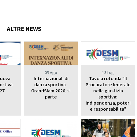
nze Filuzziane
TESTI TECNICI
E ACCADEMICHE
anza Classica
ALTRE NEWS
rn Contemporary
Jazz Dance
Show Dance
ET E POP DANCE
Hip Hop
o
05 Ago
13 Lug
lectric Boogie
nuova
Internazionali di
Tavola rotonda "Il
Break Dance
ortiva
danza sportiva-
Procuratore federale
Street Show
27
GrandSlam 2026, si
nella giustizia
Disco Dance
parte
sportiva:
indipendenza, poteri
RE PARALIMPICO
e responsabilità"
La Disciplina
E CHEERLEADING E