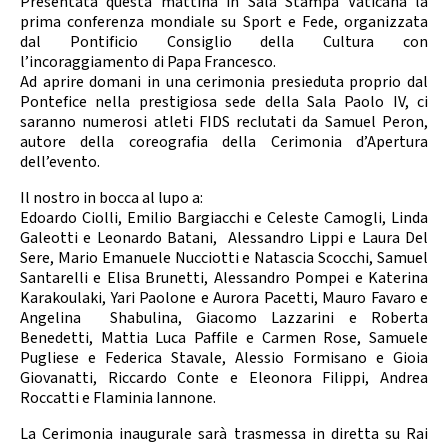
Presentata questa mattina in Sala Stampa Vaticana la
prima conferenza mondiale su Sport e Fede, organizzata
dal Pontificio Consiglio della Cultura con
l’incoraggiamento di Papa Francesco.
Ad aprire domani in una cerimonia presieduta proprio dal
Pontefice nella prestigiosa sede della Sala Paolo IV, ci
saranno numerosi atleti FIDS reclutati da Samuel Peron,
autore della coreografia della Cerimonia d’Apertura
dell’evento.
Il nostro in bocca al lupo a:
Edoardo Ciolli, Emilio Bargiacchi e Celeste Camogli, Linda
Galeotti e Leonardo Batani, Alessandro Lippi e Laura Del
Sere, Mario Emanuele Nucciotti e Natascia Scocchi, Samuel
Santarelli e Elisa Brunetti, Alessandro Pompei e Katerina
Karakoulaki, Yari Paolone e Aurora Pacetti, Mauro Favaro e
Angelina Shabulina, Giacomo Lazzarini e Roberta
Benedetti, Mattia Luca Paffile e Carmen Rose, Samuele
Pugliese e Federica Stavale, Alessio Formisano e Gioia
Giovanatti, Riccardo Conte e Eleonora Filippi, Andrea
Roccatti e Flaminia Iannone.
La Cerimonia inaugurale sarà trasmessa in diretta su Rai