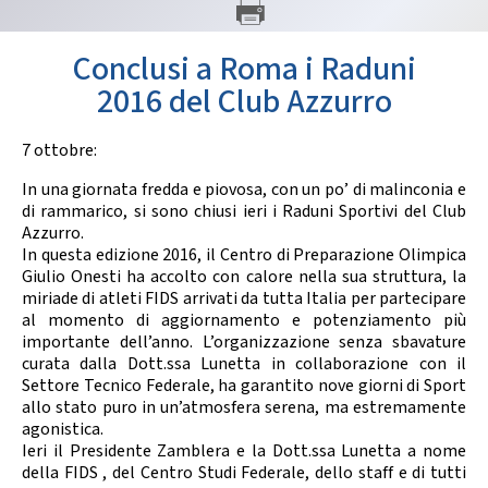
GARE
Conclusi a Roma i Raduni
2016 del Club Azzurro
7 ottobre:
In una giornata fredda e piovosa, con un po’ di malinconia e
Contatti
Discipline
di rammarico, si sono chiusi ieri i Raduni Sportivi del Club
Azzurro.
In questa edizione 2016, il Centro di Preparazione Olimpica
Giulio Onesti ha accolto con calore nella sua struttura, la
Tesseramento
Territorio
miriade di atleti FIDS arrivati da tutta Italia per partecipare
al momento di aggiornamento e potenziamento più
importante dell’anno. L’organizzazione senza sbavature
curata dalla Dott.ssa Lunetta in collaborazione con il
Settore Tecnico Federale, ha garantito nove giorni di Sport
Formazione
Albo Soci
allo stato puro in un’atmosfera serena, ma estremamente
agonistica.
Ieri il Presidente Zamblera e la Dott.ssa Lunetta a nome
della FIDS , del Centro Studi Federale, dello staff e di tutti