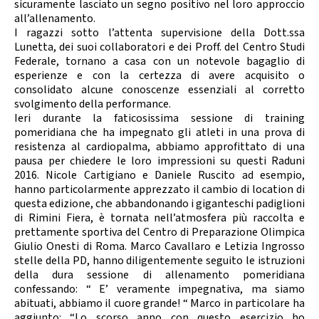
sicuramente lasciato un segno positivo nel loro approccio
all’allenamento.
I ragazzi sotto l’attenta supervisione della Dott.ssa
Lunetta, dei suoi collaboratori e dei Proff. del Centro Studi
Federale, tornano a casa con un notevole bagaglio di
esperienze e con la certezza di avere acquisito o
consolidato alcune conoscenze essenziali al corretto
svolgimento della performance.
Ieri durante la faticosissima sessione di training
pomeridiana che ha impegnato gli atleti in una prova di
resistenza al cardiopalma, abbiamo approfittato di una
pausa per chiedere le loro impressioni su questi Raduni
2016. Nicole Cartigiano e Daniele Ruscito ad esempio,
hanno particolarmente apprezzato il cambio di location di
questa edizione, che abbandonando i giganteschi padiglioni
di Rimini Fiera, è tornata nell’atmosfera più raccolta e
prettamente sportiva del Centro di Preparazione Olimpica
Giulio Onesti di Roma. Marco Cavallaro e Letizia Ingrosso
stelle della PD, hanno diligentemente seguito le istruzioni
della dura sessione di allenamento pomeridiana
confessando: “ E’ veramente impegnativa, ma siamo
abituati, abbiamo il cuore grande! “ Marco in particolare ha
aggiunto: “Lo scorso anno con questo esercizio ho