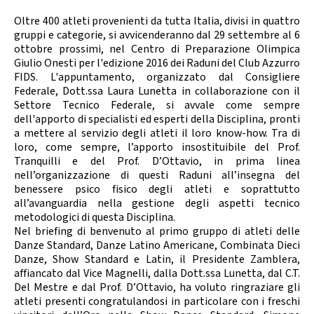
Oltre 400 atleti provenienti da tutta Italia, divisi in quattro
gruppi e categorie, si avvicenderanno dal 29 settembre al 6
ottobre prossimi, nel Centro di Preparazione Olimpica
Giulio Onesti per l'edizione 2016 dei Raduni del Club Azzurro
FIDS. L'appuntamento, organizzato dal Consigliere
Federale, Dott.ssa Laura Lunetta in collaborazione con il
Settore Tecnico Federale, si avvale come sempre
dell'apporto di specialisti ed esperti della Disciplina, pronti
a mettere al servizio degli atleti il loro know-how. Tra di
loro, come sempre, l’apporto insostituibile del Prof.
Tranquilli e del Prof. D’Ottavio, in prima linea
nell’organizzazione di questi Raduni all’insegna del
benessere psico fisico degli atleti e soprattutto
all’avanguardia nella gestione degli aspetti tecnico
metodologici di questa Disciplina.
Nel briefing di benvenuto al primo gruppo di atleti delle
Danze Standard, Danze Latino Americane, Combinata Dieci
Danze, Show Standard e Latin, il Presidente Zamblera,
affiancato dal Vice Magnelli, dalla Dott.ssa Lunetta, dal C.T.
Del Mestre e dal Prof. D’Ottavio, ha voluto ringraziare gli
atleti presenti congratulandosi in particolare con i freschi