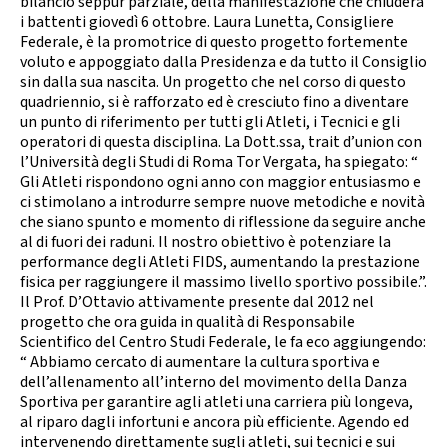
bilancio seppur parziale, della manifestazione che chiuderà
i battenti giovedì 6 ottobre. Laura Lunetta, Consigliere
Federale, è la promotrice di questo progetto fortemente
voluto e appoggiato dalla Presidenza e da tutto il Consiglio
sin dalla sua nascita. Un progetto che nel corso di questo
quadriennio, si è rafforzato ed è cresciuto fino a diventare
un punto di riferimento per tutti gli Atleti, i Tecnici e gli
operatori di questa disciplina. La Dott.ssa, trait d’union con
l’Università degli Studi di Roma Tor Vergata, ha spiegato: “
Gli Atleti rispondono ogni anno con maggior entusiasmo e
ci stimolano a introdurre sempre nuove metodiche e novità
che siano spunto e momento di riflessione da seguire anche
al di fuori dei raduni. Il nostro obiettivo è potenziare la
performance degli Atleti FIDS, aumentando la prestazione
fisica per raggiungere il massimo livello sportivo possibile.”.
Il Prof. D’Ottavio attivamente presente dal 2012 nel
progetto che ora guida in qualità di Responsabile
Scientifico del Centro Studi Federale, le fa eco aggiungendo:
“ Abbiamo cercato di aumentare la cultura sportiva e
dell’allenamento all’interno del movimento della Danza
Sportiva per garantire agli atleti una carriera più longeva,
al riparo dagli infortuni e ancora più efficiente. Agendo ed
intervenendo direttamente sugli atleti, sui tecnici e sui