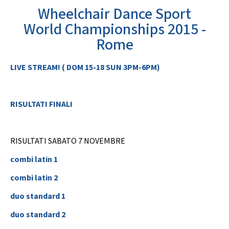
GARE
Wheelchair Dance Sport
World Championships 2015 -
Rome
LIVE STREAM! ( DOM 15-18 SUN 3PM-6PM)
Contatti
Discipline
RISULTATI FINALI
Tesseramento
Territorio
RISULTATI SABATO 7 NOVEMBRE
combi latin 1
combi latin 2
Formazione
Albo Soci
duo standard 1
duo standard 2