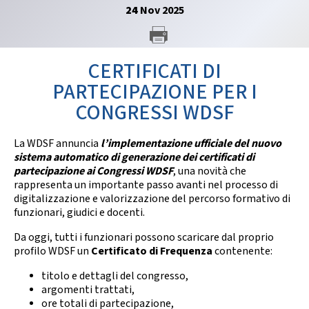
GARE
24
Nov
2025
CERTIFICATI DI
PARTECIPAZIONE PER I
CONGRESSI WDSF
Contatti
Discipline
La WDSF annuncia
l’implementazione ufficiale del nuovo
sistema automatico di generazione dei certificati di
partecipazione ai Congressi WDSF
, una novità che
rappresenta un importante passo avanti nel processo di
Tesseramento
Territorio
digitalizzazione e valorizzazione del percorso formativo di
funzionari, giudici e docenti.
Da oggi, tutti i funzionari possono scaricare dal proprio
profilo WDSF un
Certificato di Frequenza
contenente:
Formazione
Albo Soci
titolo e dettagli del congresso,
argomenti trattati,
ore totali di partecipazione,