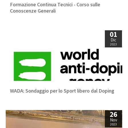
GARE
Formazione Continua Tecnici - Corso sulle
Conoscenze Generali
01
Dic
2023
Contatti
Discipline
Tesseramento
Territorio
WADA: Sondaggio per lo Sport libero dal Doping
Formazione
Albo Soci
26
Nov
2023