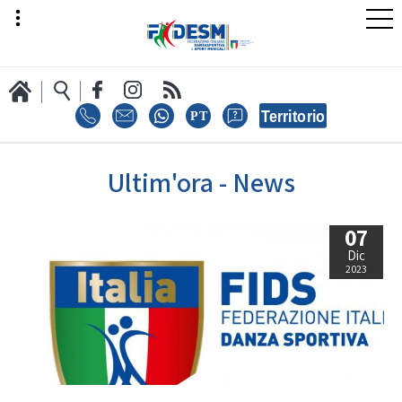
LA FEDERAZIONE
Ultim'ora - News
07
AREA SPORT
Dic
2023
AREA TECNICA