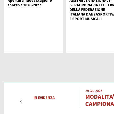
Apertura nuova stagione
ASSEMBLEA NAZIONALE
Da
DIRIGENTI SPORTIVI
sportiva 2026-2027
STRAORDINARIA ELETTIV
DELLA FEDERAZIONE
DANZ
ITALIANA DANZASPORTIV
UFFICIO STAMPA
E SPORT MUSICALI
D
Mode
GIUSTIZIA SPORTIVA
Decisioni
Regolamento
Componenti e recapiti
STRE
SAFEGUARDING
E
Policy
LOGO E PATROCINIO
SETTO
29 Giu 2026
CONTATTI
MODALITA' 
IN EVIDENZA
CAMPIONAT
ASSEMBLEA NAZIONALE
SETTOR