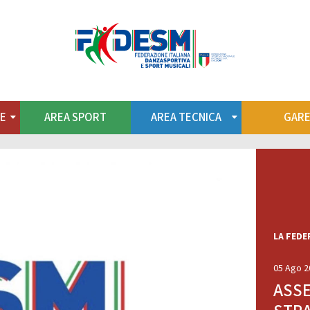
to
Territorio
Formazione
Albo S
REA SPORT
AREA TECNICA
NE
AREA SPORT
AREA TECNICA
GAR
 INTERNAZIONALI
CENTRO STUDI E RICERCH
Standard
SCUOLA FEDERALE
tino Americane
Caraibiche
La Scuola
Jazz
Regolamento
Argentine
LA FEDE
Struttura Nazionale
Hustle
Struttura Regionale
nze Afrolatine
05 Ago 2
Piano Formativo dei Tecnic
ASS
News
ANZE E.PO.CA