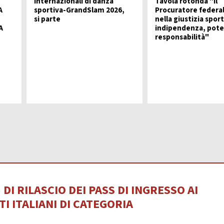
Internazionali di danza
Tavola rotonda "Il
nze Filuzziane
A
sportiva-GrandSlam 2026,
Procuratore federa
TESTI TECNICI
si parte
nella giustizia sport
E ACCADEMICHE
A
indipendenza, pote
responsabilità"
anza Classica
rn Contemporary
Jazz Dance
Show Dance
ET E POP DANCE
Hip Hop
lectric Boogie
Break Dance
Street Show
Disco Dance
RE PARALIMPICO
DI RILASCIO DEI PASS DI INGRESSO AI
La Disciplina
I ITALIANI DI CATEGORIA
E CHEERLEADING E