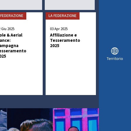
 FEDERAZIONE
LA FEDERAZIONE
2 Giu 2025
03 Apr 2025
ole & Aerial
Affiliazione e
ance:
Tesseramento
ampagna
2025
esseramento
025
Territorio