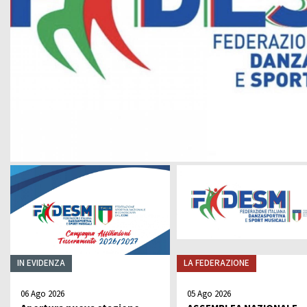
Da
CARTE FEDERALI E REGOLAMENTI
Documenti Federali
Co
Regolamento dell'attività sportiva
DANZE
TRASPARENZA
S
Albo Fornitori
Chor
Bandi di Gara
S
Bilanci
CONVENZIONI
DA
Riproduzione musicale Siae-Scf
Li
Finanziamenti Credito Sportivo
Assicurazione
Visite Medico Sportive FMSI
DA
Enti di Promozione
IN EVIDENZA
LA FEDERAZIONE
Lis
BENEMERENZE
Fo
06 Ago 2026
05 Ago 2026
Fru