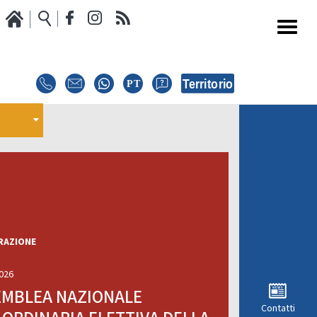
Media
Calendario Gare
oci
GARE
E
E
EVENTI
MODULISTICA RICHIESTA COMPETIZIONI
ISCRIZIONE COMPETIZIONI
RAZIONE
INTERNAZIONALI
026
i
REGOLAMENTI E COMUNICAZIONI
EMBLEA NAZIONALE
Contatti