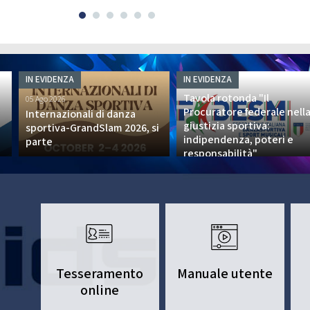
CHEERDANCE
La Disciplina
IN EVIDENZA
IN EVIDENZA
13 Lug 2026
Tavola rotonda "Il
05 Ago 2026
Procuratore federale nell
Internazionali di danza
giustizia sportiva:
sportiva-GrandSlam 2026, si
indipendenza, poteri e
parte
responsabilità"
Tesseramento
Manuale utente
online