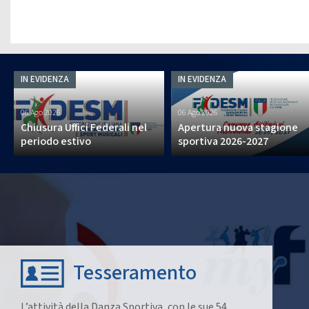
2021
2022
IN EVIDENZA
IN EVIDENZA
06 Ago 2026
06 Ago 2026
Chiusura Uffici Federali nel
Apertura nuova stagione
periodo estivo
sportiva 2026-2027
Tesseramento
L’attività della Danza Sportiva, con le sue 54