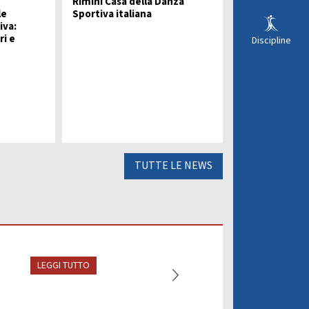
Rimini Casa della Danza
le
Sportiva italiana
iva:
ri e
Discipline
TUTTE LE NEWS
LEGGI TUTTO