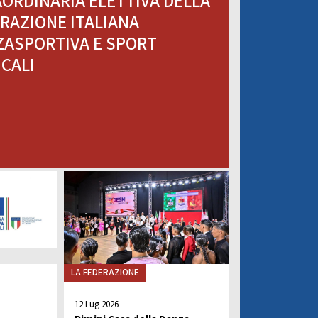
ORDINARIA ELETTIVA DELLA
VISTI SPORTIVI
LE
RAZIONE ITALIANA
ASPORTIVA E SPORT
CALI
ARA
LA FEDERAZIONE
12 Lug 2026