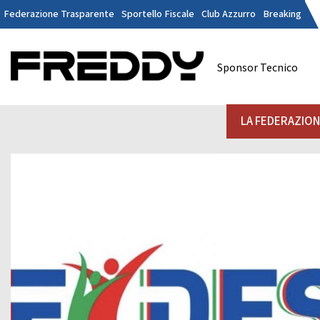
Federazione Trasparente
Sportello Fiscale
Club Azzurro
Breaking
Tesseramen
Contatti
Sponsor Tecnico
Discipline
LA FEDERAZIONE
A
LA FEDERAZIO
DANZE
STRUTTURA
Il Presidente
La
Consiglio Federale
Soci Onorari
Revisori dei Conti
Commissione Federali Atleti
Commissione Federale Tecnici
Da
Segreteria Generale
D
CORPORATE