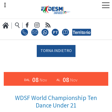
LA FEDERAZIONE
TORNA INDIETRO
AREA SPORT
08
08
Nov
Nov
AREA TECNICA
WDSF World Championship Ten
Dance Under 21