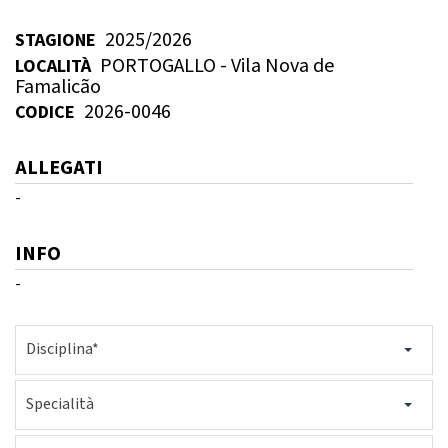
GARE
2025/2026
STAGIONE
PORTOGALLO - Vila Nova de
LOCALITÀ
Famalicão
2026-0046
CODICE
ALLEGATI
Contatti
Discipline
-
INFO
Tesseramento
Territorio
-
Disciplina*
Formazione
Albo Soci
Specialità