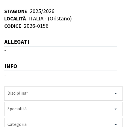
GARE
2025/2026
STAGIONE
ITALIA - (Oristano)
LOCALITÀ
2026-0156
CODICE
ALLEGATI
-
Contatti
Discipline
INFO
-
Tesseramento
Territorio
Disciplina*
Formazione
Albo Soci
Specialità
Categoria