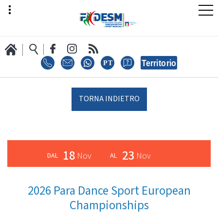
LA FEDERAZIONE
TORNA INDIETRO
AREA SPORT
18
23
Nov
Nov
AREA TECNICA
2026 Para Dance Sport European
Championships