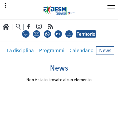
LA FEDERAZIONE
La disciplina
Programmi
Calendario
News
News
AREA SPORT
Non è stato trovato alcun elemento
AREA TECNICA